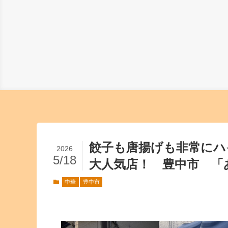
餃子も唐揚げも非常にハ
2026
5/18
大人気店！ 豊中市 「
中華
豊中市