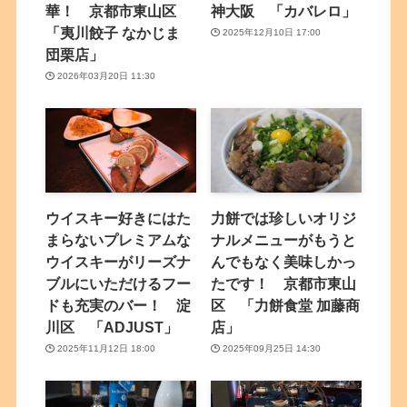
華！ 京都市東山区
神大阪 「カバレロ」
「夷川餃子 なかじま
2025年12月10日 17:00
団栗店」
2026年03月20日 11:30
ウイスキー好きにはた
力餅では珍しいオリジ
まらないプレミアムな
ナルメニューがもうと
ウイスキーがリーズナ
んでもなく美味しかっ
ブルにいただけるフー
たです！ 京都市東山
ドも充実のバー！ 淀
区 「力餅食堂 加藤商
川区 「ADJUST」
店」
2025年11月12日 18:00
2025年09月25日 14:30