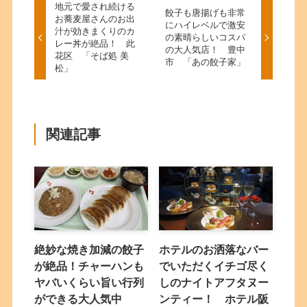
地元で愛され続ける
餃子も唐揚げも非常
お蕎麦屋さんのお出
にハイレベルで激安
汁が効きまくりのカ
の素晴らしいコスパ
レー丼が絶品！ 此
の大人気店！ 豊中
花区 「そば処 美
市 「あの餃子家」
松」
関連記事
絶妙な焼き加減の餃子
ホテルのお洒落なバー
が絶品！チャーハンも
でいただくイチゴ尽く
ヤバいくらい旨い行列
しのナイトアフタヌー
ができる大人気中
ンティー！ ホテル阪