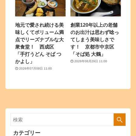
地元で愛され続ける美
創業120年以上の老舗
味しくてボリューム満
のお出汁は思わず唸っ
点でリーズナブルな大
てしまう美味しさで
衆食堂！ 西成区
す！ 京都市中京区
「手打うどん そば つ
「そば処 大鶴」
かよし」
2026年06月29日 11:00
2026年07月09日 11:00
カテゴリー