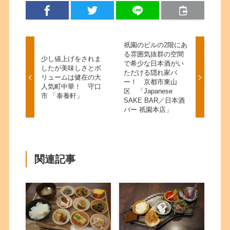
祇園のビルの2階にあ
る雰囲気抜群の空間
少し値上げをされま
で希少な日本酒がい
したが美味しさとボ
ただける隠れ家バ
リュームは健在の大
ー！ 京都市東山
人気町中華！ 守口
区 「Japanese
市 「泰養軒」
SAKE BAR／日本酒
バー 祇園本店」
関連記事