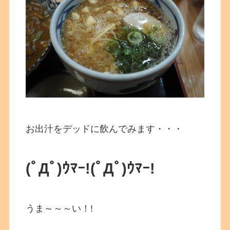
お出汁をデッドに飲んでみます・・・
(ﾟДﾟ)ｳﾏｰ!
(ﾟДﾟ)ｳﾏｰ!
うま～～～い！!