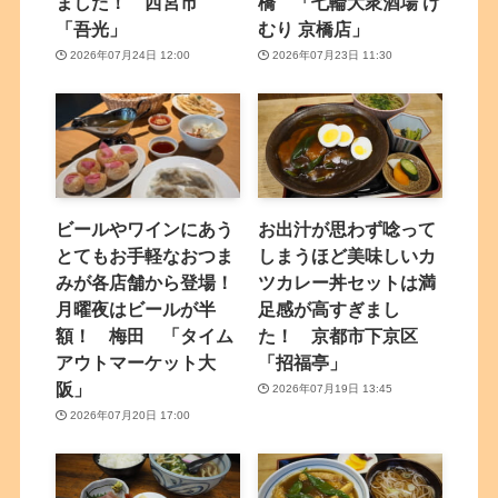
ました！ 西宮市
橋 「七輪大衆酒場 け
「吾光」
むり 京橋店」
2026年07月24日 12:00
2026年07月23日 11:30
ビールやワインにあう
お出汁が思わず唸って
とてもお手軽なおつま
しまうほど美味しいカ
みが各店舗から登場！
ツカレー丼セットは満
月曜夜はビールが半
足感が高すぎまし
額！ 梅田 「タイム
た！ 京都市下京区
アウトマーケット大
「招福亭」
阪」
2026年07月19日 13:45
2026年07月20日 17:00