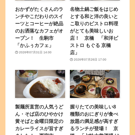
おかずがたくさんのラ
名物土鍋ご飯をはじめ
ンチやこだわりのスイ
とする和と洋の良いと
ーツとコーヒーが絶品
こ取りのビストロ料理
のお洒落なカフェがオ
がとても美味しいお
ープン！ 生駒市
店！ 京橋 「和洋ビ
「かふぅカフェ」
ストロ もぐる 京橋
店」
2026年07月31日 14:00
2026年07月26日 17:00
製麺所直営の人気うど
握りたての美味しい8
ん・そば店のひやかけ
種類のおにぎりが食べ
黄そばと金曜日限定の
放題の満足感が高すぎ
カレーライスが旨すぎ
るランチが登場！ 京