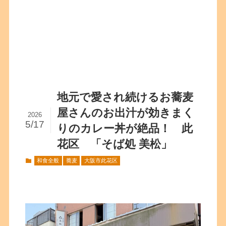
地元で愛され続けるお蕎麦
屋さんのお出汁が効きまく
2026
5/17
りのカレー丼が絶品！ 此
花区 「そば処 美松」
和食全般
蕎麦
大阪市此花区