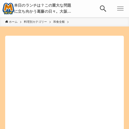
本日のランチは？この重大な問題
に立ち向かう葛藤の日々。大阪・
京都・神戸を中心とした食べ歩
ホーム
料理別カテゴリー
和食全般
き、飲み歩きを綴る。