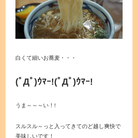
白くて細いお蕎麦・・・
(ﾟДﾟ)ｳﾏｰ!
(ﾟДﾟ)ｳﾏｰ!
うま～～～い！!
スルスル～っと入ってきてのど越し爽快で
美味しいです！