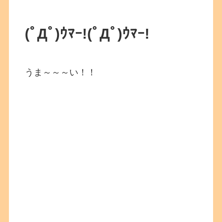
(ﾟДﾟ)ｳﾏｰ!(ﾟДﾟ)ｳﾏｰ!
うま～～～い！！