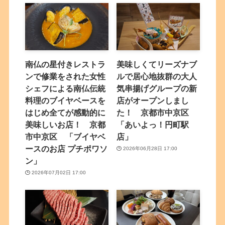
南仏の星付きレストラ
美味しくてリーズナブ
ンで修業をされた女性
ルで居心地抜群の大人
シェフによる南仏伝統
気串揚げグループの新
料理のブイヤベースを
店がオープンしまし
はじめ全てが感動的に
た！ 京都市中京区
美味しいお店！ 京都
「あいよっ！円町駅
市中京区 「ブイヤベ
店」
ースのお店 プチポワソ
2026年06月28日 17:00
ン」
2026年07月02日 17:00