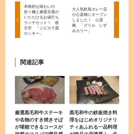
本格的な味わいの
大人気欧風カレー店
担々麺と麻婆豆腐が
が心斎橋にオープン
いただけるお値打ち
しました！ 心斎
ランチセット！ 枚
橋 「グリル いず
方市 「シビカラ屋
みカリー」
ロッキー」
関連記事
厳選黒毛和牛ステーキ
黒毛和牛の鉄板焼き料
や名物のすき焼きそば
理をはじめオリジナリ
が堪能できるコースが
ティあふれる一品料理
抜群のコスパで満足感
が絶品の居酒屋！ 北