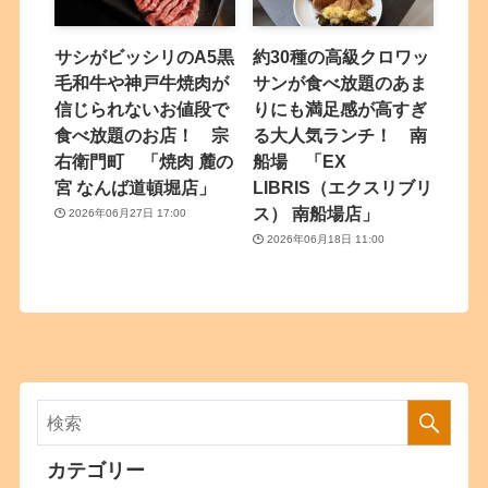
サシがビッシリのA5黒
約30種の高級クロワッ
毛和牛や神戸牛焼肉が
サンが食べ放題のあま
信じられないお値段で
りにも満足感が高すぎ
食べ放題のお店！ 宗
る大人気ランチ！ 南
右衛門町 「焼肉 麓の
船場 「EX
宮 なんば道頓堀店」
LIBRIS（エクスリブリ
ス） 南船場店」
2026年06月27日 17:00
2026年06月18日 11:00
カテゴリー