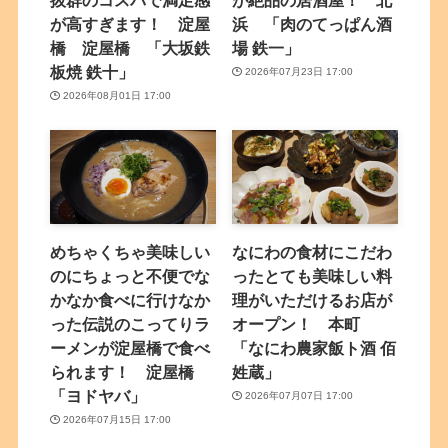
が高すぎます！ 淀屋
浜 「肉のてっぱん酒
橋 淀屋橋 「大坂鉄
場 鉄一」
板焼 鉄十」
2026年07月23日 17:00
2026年08月01日 17:00
めちゃくちゃ美味しい
なにわの食材にこだわ
のにちょっと不便でな
ったとても美味しい料
かなか食べに行けなか
理がいただけるお店が
った伝説のこってりラ
オープン！ 本町
ーメンが淀屋橋で食べ
「なにわ農家飯ト酒 佰
られます！ 淀屋橋
姓蔵」
「ヨドヤバ」
2026年07月07日 17:00
2026年07月15日 17:00