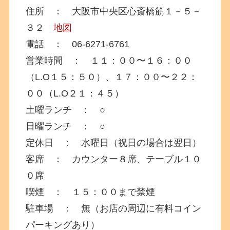
住所 ： 大阪市中央区心斎橋筋１－５－
３２
地図
電話 ： 06-6271-6761
営業時間 ： １１：００〜１６：００
（L.O１５：５０）、１７：００〜２２：
００（L.O２１：４５）
土曜ランチ ： ○
日曜ランチ ： ○
定休日 ： 水曜日（祝日の場合は翌日）
客席 ： カウンター８席、テーブル１０
０席
喫煙 ： １５：００まで禁煙
駐車場 ： 無（お店の周辺に有料コイン
パーキングあり）