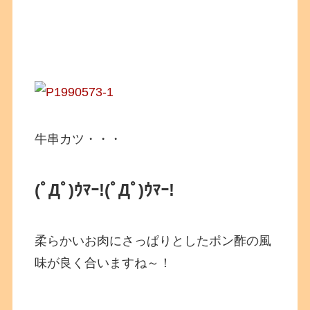
牛串カツ・・・
(ﾟДﾟ)ｳﾏｰ!(ﾟДﾟ)ｳﾏｰ!
柔らかいお肉にさっぱりとしたポン酢の風
味が良く合いますね～！