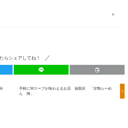
>
たらシェアしてね！
秋
手軽にWスープが味わえるお店 福島区 「京鴨らーめ
ん 陣」