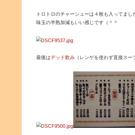
トロトロのチャーシューは４枚も入ってまし
味玉の半熟加減もいい感じです（＾＾
最後は
デッド飲み
（レンゲを使わず直接スー