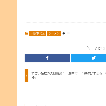
大阪市北区
ラーメン
よかっ
すごい品数の大皿前菜！ 豊中市 「和洋びすとろ 
桜」