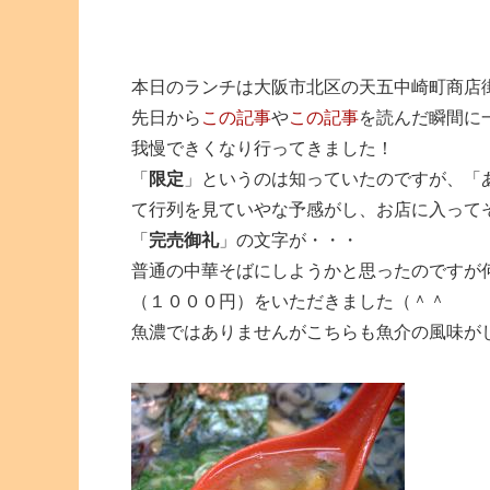
本日のランチは大阪市北区の天五中崎町商店
先日から
この記事
や
この記事
を読んだ瞬間に
我慢できくなり行ってきました！
「
限定
」というのは知っていたのですが、「
て行列を見ていやな予感がし、お店に入って
「
完売御礼
」の文字が・・・
普通の中華そばにしようかと思ったのですが
（１０００円）をいただきました（＾＾
魚濃ではありませんがこちらも魚介の風味が