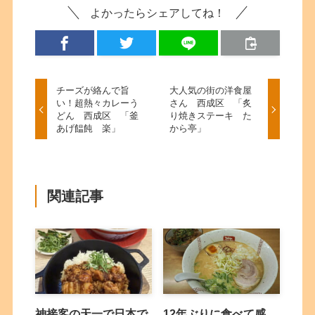
よかったらシェアしてね！
チーズが絡んで旨
大人気の街の洋食屋
い！超熱々カレーう
さん 西成区 「炙
どん 西成区 「釜
り焼きステーキ た
あげ饂飩 楽」
から亭」
関連記事
神接客の天一で日本で
12年ぶりに食べて感