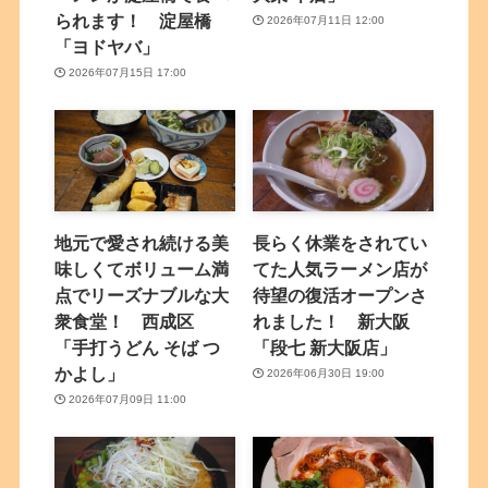
られます！ 淀屋橋
2026年07月11日 12:00
「ヨドヤバ」
2026年07月15日 17:00
地元で愛され続ける美
長らく休業をされてい
味しくてボリューム満
てた人気ラーメン店が
点でリーズナブルな大
待望の復活オープンさ
衆食堂！ 西成区
れました！ 新大阪
「手打うどん そば つ
「段七 新大阪店」
かよし」
2026年06月30日 19:00
2026年07月09日 11:00