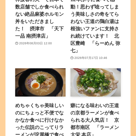
数店舗でしか食べられ
動！思わず唸ってしま
ない絶品麻婆ホルモン
う美味しさの奇をてら
丼をいただきまし
わない王道の鶏白湯は
た！ 摂津市 「天下
根強いファンに支持さ
一品 南摂津店」
れ続けています！ 北
区豊崎 「らーめん 弥
2026年08月03日 12:00
七」
2026年07月17日 10:46
めちゃくちゃ美味しい
癖になる味わいの王道
のにちょっと不便でな
の京都ラーメンが食べ
かなか食べに行けなか
られる大人気店！ 京
った伝説のこってりラ
都市南区 「ラーメン
ーメンが淀屋橋で食べ
大栄 本店」