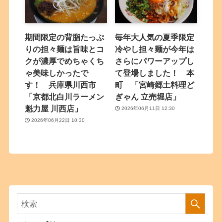
期間限定の背脂たっぷ
毎年大人気の夏季限定
りの担々麺は旨味とコ
冷やし担々麺が今年は
クが濃厚でめちゃくち
さらにパワーアップし
ゃ美味しかったで
て登場しました！ 本
す！ 兵庫県川西市
町 「宮崎郷土料理ど
「京都北白川ラーメン
ぎゃん 立売堀店」
魁力屋 川西店」
2026年06月11日 12:30
2026年06月22日 10:30