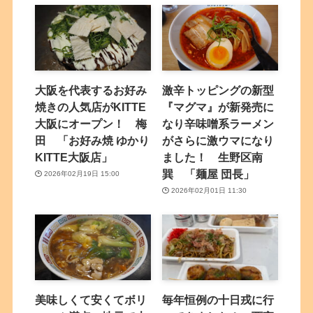
大阪を代表するお好み
激辛トッピングの新型
焼きの人気店がKITTE
『マグマ』が新発売に
大阪にオープン！ 梅
なり辛味噌系ラーメン
田 「お好み焼 ゆかり
がさらに激ウマになり
KITTE大阪店」
ました！ 生野区南
巽 「麺屋 団長」
2026年02月19日 15:00
2026年02月01日 11:30
美味しくて安くてボリ
毎年恒例の十日戎に行