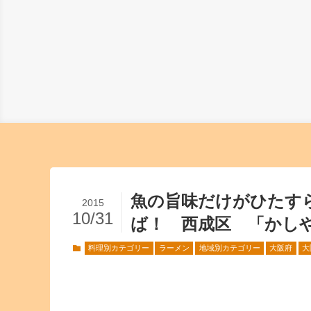
魚の旨味だけがひたす
2015
10/31
ば！ 西成区 「かし
料理別カテゴリー
ラーメン
地域別カテゴリー
大阪府
大