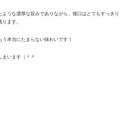
たような濃厚な旨みでありながら、後口はとてもすっきり
残ります。
もう本当にたまらない味わいです！
しまいます（＾＾