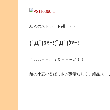
細めのストレート麺・・・
(ﾟДﾟ)ｳﾏｰ!
(ﾟДﾟ)ｳﾏｰ!
うぉぉ～～、うま～～～い！！
麺の小麦の香ばしさが素晴らしく、絶品スー