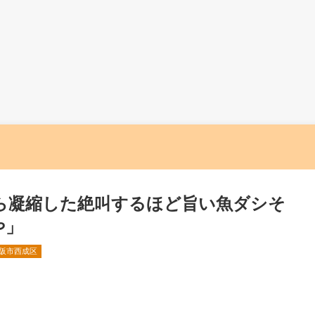
ら凝縮した絶叫するほど旨い魚ダシそ
や」
阪市西成区