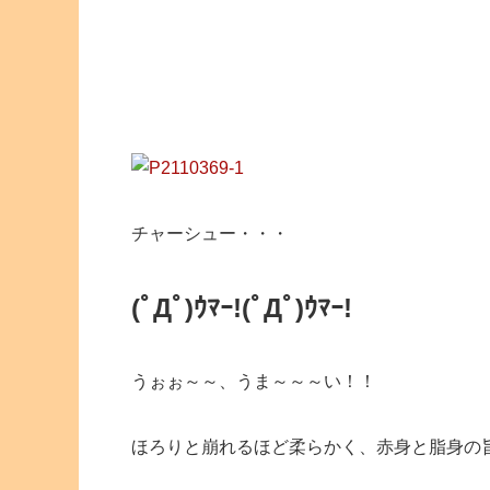
チャーシュー・・・
(ﾟДﾟ)ｳﾏｰ!
(ﾟДﾟ)ｳﾏｰ!
うぉぉ～～、うま～～～い！！
ほろりと崩れるほど柔らかく、赤身と脂身の