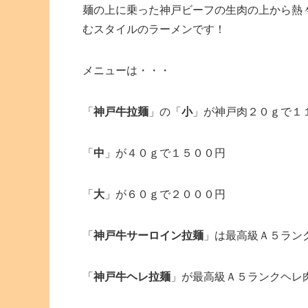
麺の上に乗った神戸ビーフの生肉の上から熱
むスタイルのラーメンです！
メニューは・・・
「
神戸牛拉麺
」の「
小
」が神戸肉２０ｇで１
「
中
」が４０ｇで１５００円
「
大
」が６０ｇで２０００円
「
神戸牛サーロイン拉麺
」は最高級Ａ５ラン
「
神戸牛ヘレ拉麺
」が最高級Ａ５ランクヘレ