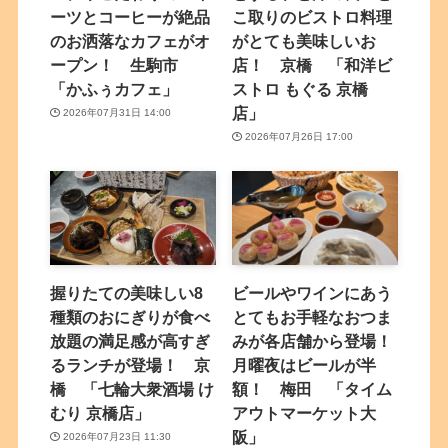
ーツとコーヒーが絶品
こ取りのビストロ料理
のお洒落なカフェがオ
がとても美味しいお
ープン！ 生駒市
店！ 京橋 「和洋ビ
「かふぅカフェ」
ストロ もぐる 京橋
店」
2026年07月31日 14:00
2026年07月26日 17:00
握りたての美味しい8
ビールやワインにあう
種類のおにぎりが食べ
とてもお手軽なおつま
放題の満足感が高すぎ
みが各店舗から登場！
るランチが登場！ 京
月曜夜はビールが半
橋 「七輪大衆酒場 け
額！ 梅田 「タイム
むり 京橋店」
アウトマーケット大
阪」
2026年07月23日 11:30