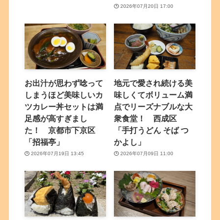
2026年07月20日 17:00
お出汁が思わず唸って
地元で愛され続ける美
しまうほど美味しいカ
味しくてボリューム満
ツカレー丼セットは満
点でリーズナブルな大
足感が高すぎまし
衆食堂！ 西成区
た！ 京都市下京区
「手打うどん そば つ
「招福亭」
かよし」
2026年07月19日 13:45
2026年07月09日 11:00