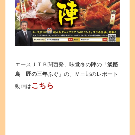
エースＪＴＢ関西発、味覚冬の陣の「
淡路
島 匠の三年ふぐ
」の、Ｍ三郎のレポート
こちら
動画は