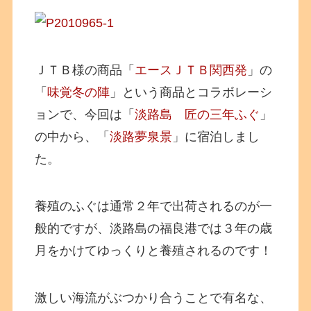
ＪＴＢ様の商品「
エースＪＴＢ関西発
」の
「
味覚冬の陣
」という商品とコラボレーシ
ョンで、今回は「
淡路島 匠の三年ふぐ
」
の中から、「
淡路夢泉景
」に宿泊しまし
た。
養殖のふぐは通常２年で出荷されるのが一
般的ですが、淡路島の福良港では３年の歳
月をかけてゆっくりと養殖されるのです！
激しい海流がぶつかり合うことで有名な、