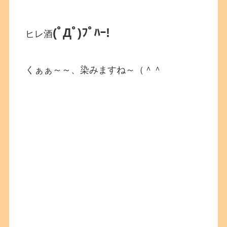
(ﾟДﾟ)ﾌﾟﾊｰ!
ヒレ酒
くぁぁ～～、染みますね～（＾＾