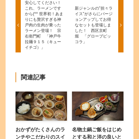
安心してください！
これ、ラーメンです
新ジャンルの"担々ラ
から(^^ 世界初！あま
イス"がさらにバージ
りにも贅沢すぎる神
ョンアップしてお得
戸肉の生肉が乗った
なセットも登場しま
ラーメン登場！ 宗
した！ 西区京町
右衛門町 「神戸牛
堀 「グローブピッ
拉麺９１５（キュー
コラ」
イチゴ）」
関連記事
おかずがたくさんのラ
名物土鍋ご飯をはじめ
ンチやこだわりのスイ
とする和と洋の良いと