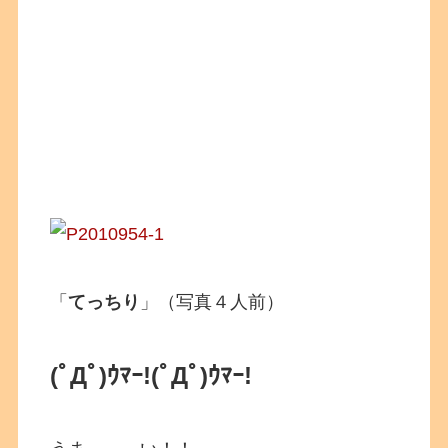
「
てっちり
」（写真４人前）
(ﾟДﾟ)ｳﾏｰ!
(ﾟДﾟ)ｳﾏｰ!