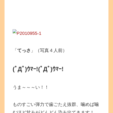
「
てっさ
」（写真４人前）
(ﾟДﾟ)ｳﾏｰ!
(ﾟДﾟ)ｳﾏｰ!
うま～～～い！！
ものすごい弾力で歯ごたえ抜群、噛めば噛
むほど甘みがどんどん染み出てきます！