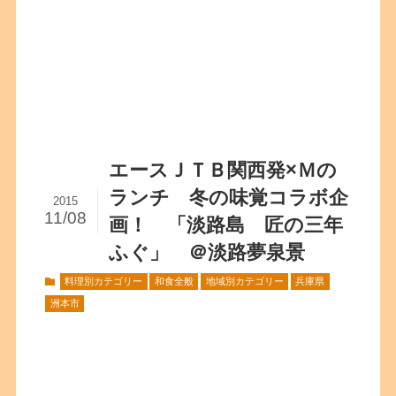
エースＪＴＢ関西発×Ｍの
ランチ 冬の味覚コラボ企
2015
11/08
画！ 「淡路島 匠の三年
ふぐ」 ＠淡路夢泉景
料理別カテゴリー
和食全般
地域別カテゴリー
兵庫県
洲本市