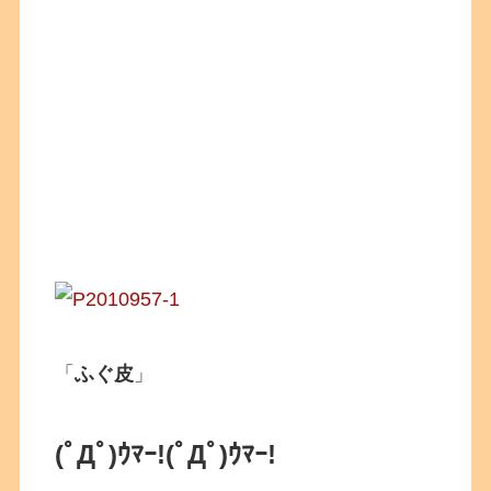
「
ふぐ皮
」
(ﾟДﾟ)ｳﾏｰ!
(ﾟДﾟ)ｳﾏｰ!