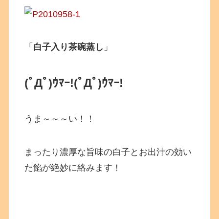
「
白子入り茶碗蒸し
」
(ﾟДﾟ)ｳﾏｰ!
(ﾟДﾟ)ｳﾏｰ!
うま～～～い！！
まったり濃厚な旨味の白子とお出汁の効い
た餡が絶妙に絡みます！