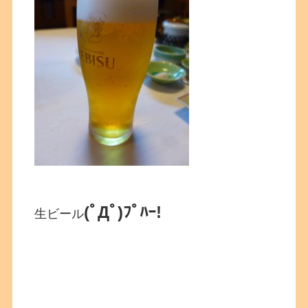
(ﾟДﾟ)ﾌﾟﾊｰ!
生ビール