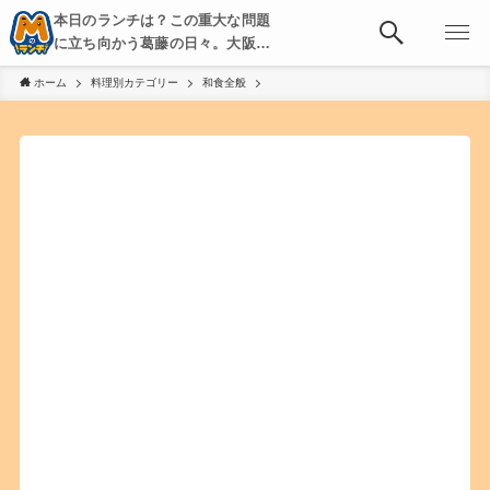
本日のランチは？この重大な問題
に立ち向かう葛藤の日々。大阪・
京都・神戸を中心とした食べ歩
ホーム
料理別カテゴリー
和食全般
き、飲み歩きを綴る。