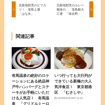
北新地割烹のビフカ
北新地割烹のカレー
ツ！ 堂島上通
風味の… 堂島船大
「はな矢」
工通 「味吉野」
関連記事
有馬温泉の絶好のロケ
いつ行っても大行列が
ーションにある絶品神
できている新橋の大人
戸牛ハンバーグとステ
気洋食店！ 東京都港
ーキがお手軽にいただ
区 「むさしや」
ける人気店！ 有馬温
2026年03月18日 12:20
泉 「グリドルミーロ