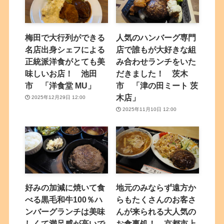
梅田で大行列ができる
人気のハンバーグ専門
名店出身シェフによる
店で誰もが大好きな組
正統派洋食がとても美
み合わせランチをいた
味しいお店！ 池田
だきました！ 茨木
市 「洋食堂 MU」
市 「津の田ミート 茨
木店」
2025年12月29日 12:00
2025年11月10日 12:00
好みの加減に焼いて食
地元のみならず遠方か
べる黒毛和牛100％ハ
らもたくさんのお客さ
ンバーグランチは美味
んが来られる大人気の
しくて満足感が高いで
お食事処！ 京都市上