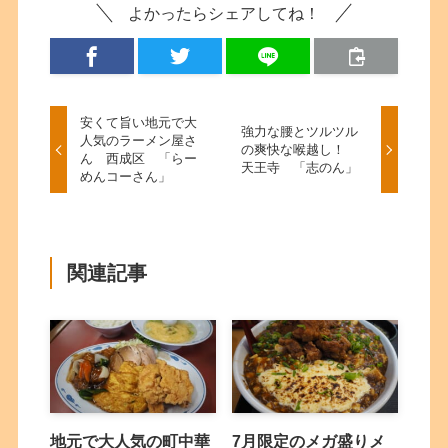
よかったらシェアしてね！
安くて旨い地元で大
強力な腰とツルツル
人気のラーメン屋さ
の爽快な喉越し！
ん 西成区 「らー
天王寺 「志のん」
めんコーさん」
関連記事
地元で大人気の町中華
7月限定のメガ盛りメ