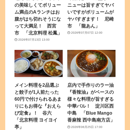
の美味しくてボリュー
ニューは旨すぎてヤバ
ム満点のAランチはお
いですがボリュームが
腹がはち切れそうにな
ヤバすぎます！ 尼崎
って大満足！ 西宮
市 「龍あん」
市 「北京料理 松鳳」
2026年07月07日 12:00
2026年07月13日 13:00
メイン料理を2品選ぶ
店内で手作りのラー油
と餃子が1人前たった
『香辣油』がベースの
60円で付けられるあま
様々な料理が旨すぎる
りにもお得な『おえら
中華バル！ 淀川区西
び定食』！ 谷六
中島 「Blue Mango
「北京料理 ヨイヨイ
香麻辣 西中島南方店」
亭」
2026年06月25日 17:00