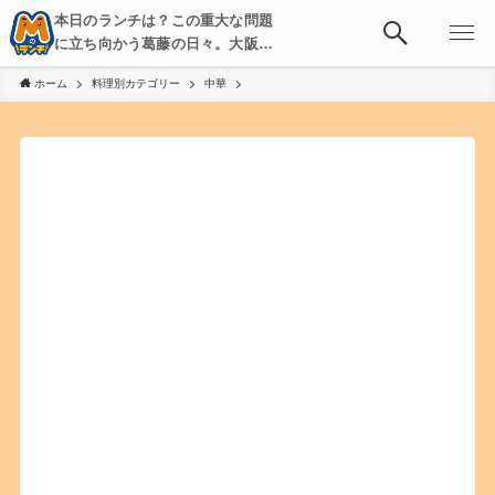
本日のランチは？この重大な問題
に立ち向かう葛藤の日々。大阪・
京都・神戸を中心とした食べ歩
ホーム
料理別カテゴリー
中華
き、飲み歩きを綴る。