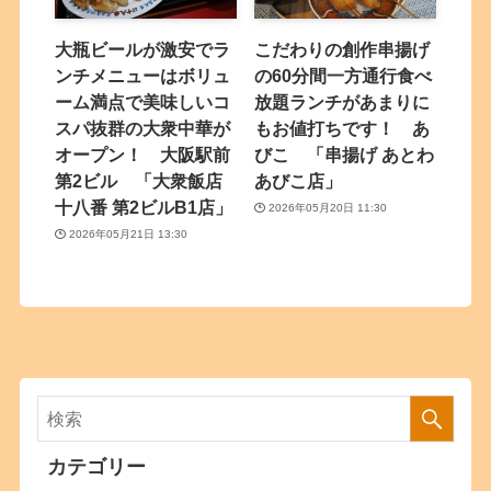
大瓶ビールが激安でラ
こだわりの創作串揚げ
ンチメニューはボリュ
の60分間一方通行食べ
ーム満点で美味しいコ
放題ランチがあまりに
スパ抜群の大衆中華が
もお値打ちです！ あ
オープン！ 大阪駅前
びこ 「串揚げ あとわ
第2ビル 「大衆飯店
あびこ店」
十八番 第2ビルB1店」
2026年05月20日 11:30
2026年05月21日 13:30
カテゴリー