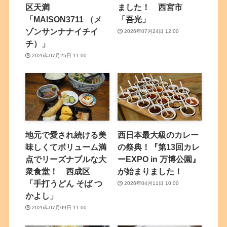
区天満
ました！ 西宮市
「MAISON3711 （メ
「吾光」
ゾンサンナナイチイ
2026年07月24日 12:00
チ）」
2026年07月25日 11:00
地元で愛され続ける美
西日本最大級のカレー
味しくてボリューム満
の祭典！『第13回カレ
点でリーズナブルな大
ーEXPO in 万博公園』
衆食堂！ 西成区
が始まりました！
「手打うどん そば つ
2026年04月11日 10:00
かよし」
2026年07月09日 11:00