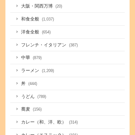
大阪・関西万博
(20)
和食全般
(1,037)
洋食全般
(654)
フレンチ・イタリアン
(387)
中華
(879)
ラーメン
(1,209)
丼
(444)
うどん
(789)
蕎麦
(156)
カレー（和、洋、欧）
(314)
カレー（エスニック）