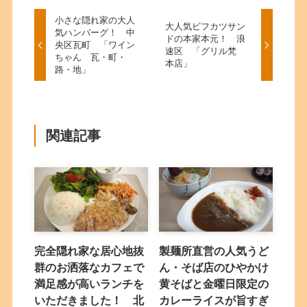
小さな隠れ家の大人
大人気ビフカツサン
気ハンバーグ！ 中
ドの本家本元！ 浪
央区瓦町 「ワイン
速区 「グリル梵
ちゃん 瓦・町・
本店」
路・地」
関連記事
完全隠れ家な居心地抜
製麺所直営の人気うど
群のお洒落なカフェで
ん・そば店のひやかけ
満足感が高いランチを
黄そばと金曜日限定の
いただきました！ 北
カレーライスが旨すぎ