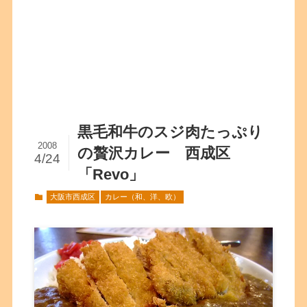
黒毛和牛のスジ肉たっぷり
2008
の贅沢カレー 西成区
4/24
「Revo」
大阪市西成区
カレー（和、洋、欧）