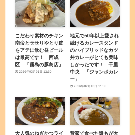
こだわり素材のチキン
地元で50年以上愛され
南蛮とせせりやとり皮
続けるカレースタンド
をアテに飲む昼ビール
のハイブリッドなカツ
は最高です！ 西成
丼カレーがとても美味
区 「霧島の豚鳥店」
しかったです！ 千里
中央 「ジャンボカレ
2026年03月01日 12:30
ー」
2026年02月13日 11:30
大人気のねぎかつライ
昔家で食べた誰もが大