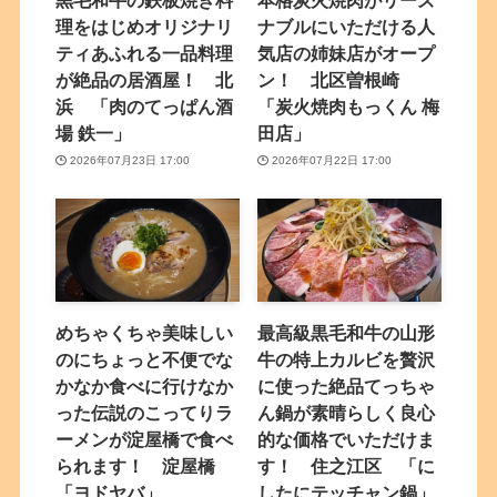
黒毛和牛の鉄板焼き料
本格炭火焼肉がリーズ
理をはじめオリジナリ
ナブルにいただける人
ティあふれる一品料理
気店の姉妹店がオープ
が絶品の居酒屋！ 北
ン！ 北区曽根崎
浜 「肉のてっぱん酒
「炭火焼肉もっくん 梅
場 鉄一」
田店」
2026年07月23日 17:00
2026年07月22日 17:00
めちゃくちゃ美味しい
最高級黒毛和牛の山形
のにちょっと不便でな
牛の特上カルビを贅沢
かなか食べに行けなか
に使った絶品てっちゃ
った伝説のこってりラ
ん鍋が素晴らしく良心
ーメンが淀屋橋で食べ
的な価格でいただけま
られます！ 淀屋橋
す！ 住之江区 「に
「ヨドヤバ」
したにテッチャン鍋」