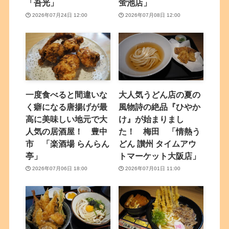
「吾光」
蛍池店」
2026年07月24日 12:00
2026年07月08日 12:00
一度食べると間違いな
大人気うどん店の夏の
く癖になる唐揚げが最
風物詩の絶品『ひやか
高に美味しい地元で大
け』が始まりまし
人気の居酒屋！ 豊中
た！ 梅田 「情熱う
市 「楽酒場 らんらん
どん 讃州 タイムアウ
亭」
トマーケット大阪店」
2026年07月06日 18:00
2026年07月01日 11:00