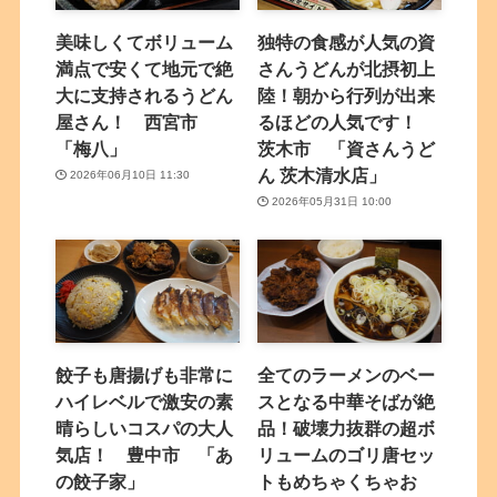
美味しくてボリューム
独特の食感が人気の資
満点で安くて地元で絶
さんうどんが北摂初上
大に支持されるうどん
陸！朝から行列が出来
屋さん！ 西宮市
るほどの人気です！
「梅八」
茨木市 「資さんうど
ん 茨木清水店」
2026年06月10日 11:30
2026年05月31日 10:00
餃子も唐揚げも非常に
全てのラーメンのベー
ハイレベルで激安の素
スとなる中華そばが絶
晴らしいコスパの大人
品！破壊力抜群の超ボ
気店！ 豊中市 「あ
リュームのゴリ唐セッ
の餃子家」
トもめちゃくちゃお