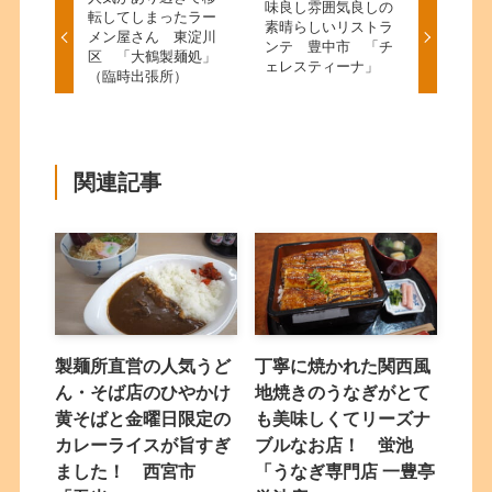
味良し雰囲気良しの
転してしまったラー
素晴らしいリストラ
メン屋さん 東淀川
ンテ 豊中市 「チ
区 「大鶴製麺処」
ェレスティーナ」
（臨時出張所）
関連記事
製麺所直営の人気うど
丁寧に焼かれた関西風
ん・そば店のひやかけ
地焼きのうなぎがとて
黄そばと金曜日限定の
も美味しくてリーズナ
カレーライスが旨すぎ
ブルなお店！ 蛍池
ました！ 西宮市
「うなぎ専門店 一豊亭