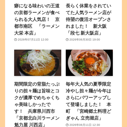
癖になる味わいの王道
長らく休業をされてい
の京都ラーメンが食べ
てた人気ラーメン店が
られる大人気店！ 京
待望の復活オープンさ
都市南区 「ラーメン
れました！ 新大阪
大栄 本店」
「段七 新大阪店」
2026年07月11日 12:00
2026年06月30日 19:00
期間限定の背脂たっぷ
毎年大人気の夏季限定
りの担々麺は旨味とコ
冷やし担々麺が今年は
クが濃厚でめちゃくち
さらにパワーアップし
ゃ美味しかったで
て登場しました！ 本
す！ 兵庫県川西市
町 「宮崎郷土料理ど
「京都北白川ラーメン
ぎゃん 立売堀店」
魁力屋 川西店」
2026年06月11日 12:30