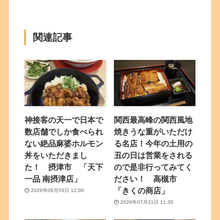
関連記事
神接客の天一で日本で
関西最高峰の関西風地
数店舗でしか食べられ
焼きうな重がいただけ
ない絶品麻婆ホルモン
る名店！今年の土用の
丼をいただきまし
丑の日は営業をされる
た！ 摂津市 「天下
ので是非行ってみてく
一品 南摂津店」
ださい！ 高槻市
「きくの商店」
2026年08月03日 12:00
2026年07月21日 11:30