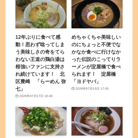
12年ぶりに食べて感
めちゃくちゃ美味しい
動！思わず唸ってしま
のにちょっと不便でな
う美味しさの奇をてら
かなか食べに行けなか
わない王道の鶏白湯は
った伝説のこってりラ
根強いファンに支持さ
ーメンが淀屋橋で食べ
れ続けています！ 北
られます！ 淀屋橋
区豊崎 「らーめん 弥
「ヨドヤバ」
七」
2026年07月15日 17:00
2026年07月17日 10:46