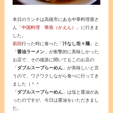
本日のランチは高槻市にある中華料理屋さ
ん「
中国料理 華燕（かえん）
」に行きま
した。
前回
行った時に食べた「
汁なし坦々麺
」と
「
醤油ラーメン
」が衝撃的に美味しかった
お店で、その後誰に聞いてもこのお店の
「
ダブルスープらーめん
」が美味しいと言
うので、ワクワクしながら食べに行ってき
ました（＾＾
「
ダブルスープらーめん
」は塩と醤油があ
ったのですが、今日は醤油をいただきまし
た。