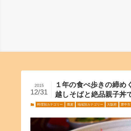
１年の食べ歩きの締め
2015
12/31
越しそばと絶品親子丼
料理別カテゴリー
蕎麦
地域別カテゴリー
大阪府
豊中市