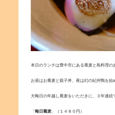
本日のランチは豊中市にある蕎麦と鳥料理の
お昼はお蕎麦と親子丼、夜は幻の紀州鴨を始
大晦日の年越し蕎麦をいただきに、３年連続
「
晦日蕎麦
」（１４８０円）