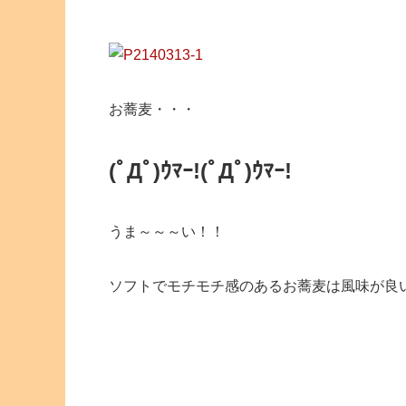
お蕎麦・・・
(ﾟДﾟ)ｳﾏｰ!(ﾟДﾟ)ｳﾏｰ!
うま～～～い！！
ソフトでモチモチ感のあるお蕎麦は風味が良