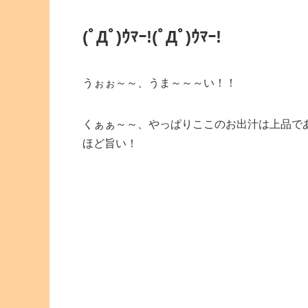
(ﾟДﾟ)ｳﾏｰ!(ﾟДﾟ)ｳﾏｰ!
うぉぉ～～、うま～～～い！！
くぁぁ～～、やっぱりここのお出汁は上品で
ほど旨い！