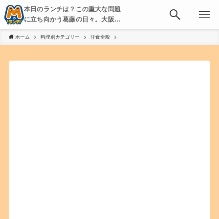
本日のランチは？この重大な問題
に立ち向かう葛藤の日々。大阪・
京都・神戸を中心とした食べ歩
ホーム
料理別カテゴリー
洋食全般
き、飲み歩きを綴る。