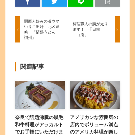
関西人好みの激ウマ
料理職人の腕が光り
いりこ出汁 北区豊
ます！ 千日前
崎 「情熱うどん
「白庵」
讃州」
関連記事
奈良で話題沸騰の黒毛
アメリカンな雰囲気の
和牛料理がアラカルト
店内でボリューム満点
でお手軽にいただけま
のアメリカ料理が楽し