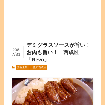
デミグラスソースが旨い！
2008
お肉も旨い！ 西成区
7/31
「Revo」
洋食全般
大阪市西成区