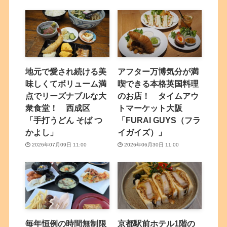
地元で愛され続ける美
アフター万博気分が満
味しくてボリューム満
喫できる本格英国料理
点でリーズナブルな大
のお店！ タイムアウ
衆食堂！ 西成区
トマーケット大阪
「手打うどん そば つ
「FURAI GUYS（フラ
かよし」
イガイズ）」
2026年07月09日 11:00
2026年06月30日 11:00
毎年恒例の時間無制限
京都駅前ホテル1階の