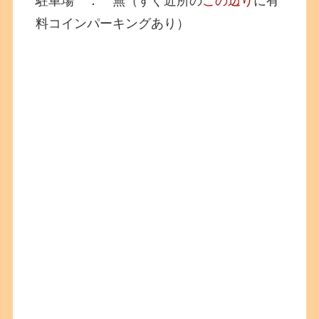
駐車場 ： 無（すぐ近所の
この辺り
に有
料コインパーキングあり）