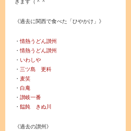
きます（＾＾
《過去に関西で食べた「ひやかけ」》
・
情熱うどん讃州
・
情熱うどん讃州
・
いわしや
・
三ツ島 更科
・
麦笑
・
白庵
・
讃岐一番
・
饂飩 きぬ川
《過去の讃州》