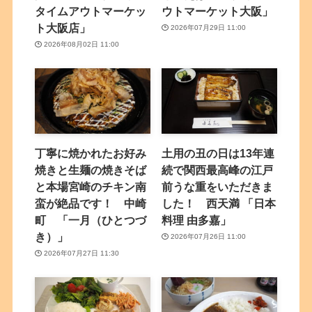
タイムアウトマーケッ
ウトマーケット大阪」
ト大阪店」
2026年07月29日 11:00
2026年08月02日 11:00
丁寧に焼かれたお好み
土用の丑の日は13年連
焼きと生麺の焼きそば
続で関西最高峰の江戸
と本場宮崎のチキン南
前うな重をいただきま
蛮が絶品です！ 中崎
した！ 西天満 「日本
町 「一月（ひとつづ
料理 由多嘉」
き）」
2026年07月26日 11:00
2026年07月27日 11:30