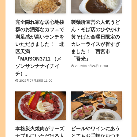
完全隠れ家な居心地抜
製麺所直営の人気うど
群のお洒落なカフェで
ん・そば店のひやかけ
満足感が高いランチを
黄そばと金曜日限定の
いただきました！ 北
カレーライスが旨すぎ
区天満
ました！ 西宮市
「MAISON3711 （メ
「吾光」
ゾンサンナナイチイ
2026年07月24日 12:00
チ）」
2026年07月25日 11:00
本格炭火焼肉がリーズ
ビールやワインにあう
ナブルにいただける人
とてもお手軽なおつま