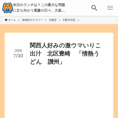
本日のランチは？この重大な問題
に立ち向かう葛藤の日々。大阪・
京都・神戸を中心とした食べ歩
ホーム
地域別カテゴリー
大阪府
大阪市北区
き、飲み歩きを綴る。
関西人好みの激ウマいりこ
2008
出汁 北区豊崎 「情熱う
7/30
どん 讃州」