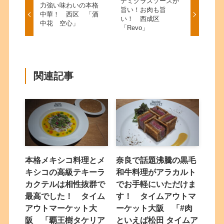
デミグラスソースが
力強い味わいの本格
旨い！お肉も旨
中華！ 西区 「酒
い！ 西成区
中花 空心」
「Revo」
関連記事
本格メキシコ料理とメ
奈良で話題沸騰の黒毛
キシコの高級テキーラ
和牛料理がアラカルト
カクテルは相性抜群で
でお手軽にいただけま
最高でした！ タイム
す！ タイムアウトマ
アウトマーケット大
ーケット大阪 「#肉
阪 「覇王樹タケリア
といえば松田 タイムア