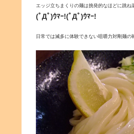
エッジ立ちまくりの麺は挑発的なほどに跳ね
(ﾟДﾟ)ｳﾏｰ!(ﾟДﾟ)ｳﾏｰ!
日常では滅多に体験できない咀嚼力対剛麺の