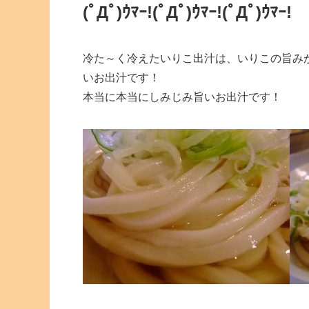
(ﾟДﾟ)ｳﾏｰ!(ﾟДﾟ)ｳﾏｰ!(ﾟДﾟ)ｳﾏｰ!
冷た～く冷えたいりこ出汁は、いりこの旨み
いお出汁です！
本当に本当にしみじみ旨いお出汁です！