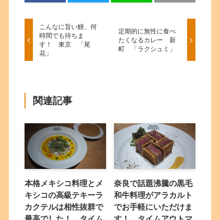
こんなに旨い鰻、何
定期的に無性に食べ
時間でも待ちま
たくなるカレー 新
す！ 東京 「尾
町 「ラクシュミ」
花」
関連記事
本格メキシコ料理とメ
奈良で話題沸騰の黒毛
キシコの高級テキーラ
和牛料理がアラカルト
カクテルは相性抜群で
でお手軽にいただけま
最高でした！ タイム
す！ タイムアウトマ