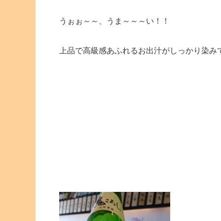
うぉぉ～～、うま～～～い！！
上品で高級感あふれるお出汁がしっかり染み