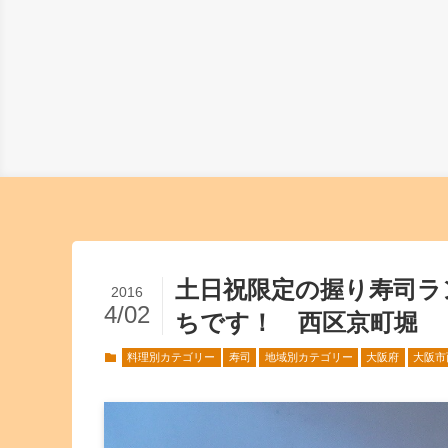
土日祝限定の握り寿司ラ
2016
4/02
ちです！ 西区京町堀 
料理別カテゴリー
寿司
地域別カテゴリー
大阪府
大阪市