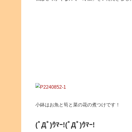
小鉢はお魚と筍と菜の花の煮つけです！
(ﾟДﾟ)ｳﾏｰ!(ﾟДﾟ)ｳﾏｰ!