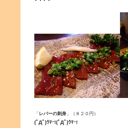
「
レバーの刺身
」（８２０円）
(ﾟДﾟ)ｳﾏｰ!(ﾟДﾟ)ｳﾏｰ!