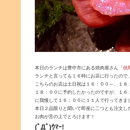
本日のランチは豊中市にある焼肉屋さん「
但
ランチと言っても１６時にお店に行ったので
こちらのお店は土日祝は１６：００～、１８
１８：００に予約したかったのですが、１６
に我慢して１６：００に１１人で行ってきま
本日２品限りと聞いて即座に二つとも注文し
お肉が舌の上でとろけます！
(ﾟДﾟ)ｳﾏｰ!