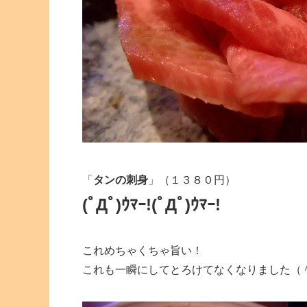
「
タンの刺身
」（１３８０円）
(ﾟДﾟ)ｳﾏｰ!(ﾟДﾟ)ｳﾏｰ!
これめちゃくちゃ旨い！
これも一瞬にしてとろけてなくなりました（