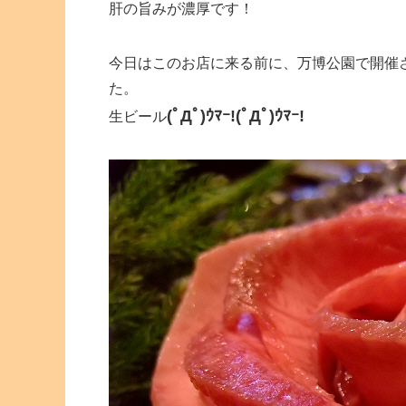
肝の旨みが濃厚です！
今日はこのお店に来る前に、万博公園で開催
た。
(ﾟДﾟ)ｳﾏｰ!(ﾟДﾟ)ｳﾏｰ!
生ビール