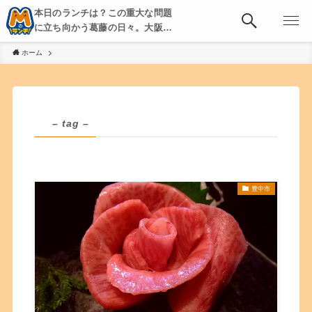
本日のランチは？この重大な問題
に立ち向かう葛藤の日々。大阪・
京都・神戸を中心とした食べ歩
ホーム
き、飲み歩きを綴る。
– tag –
豊中市