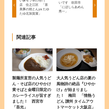
い豚モツ串の専門
いです 吹田市
店 住之江区 「茶
「にぼしらあめん
美豚の焼とんya たゆ
秀一」
たゆ北加賀屋」
関連記事
製麺所直営の人気うど
大人気うどん店の夏の
ん・そば店のひやかけ
風物詩の絶品『ひやか
黄そばと金曜日限定の
け』が始まりまし
カレーライスが旨すぎ
た！ 梅田 「情熱う
ました！ 西宮市
どん 讃州 タイムアウ
「吾光」
トマーケット大阪店」