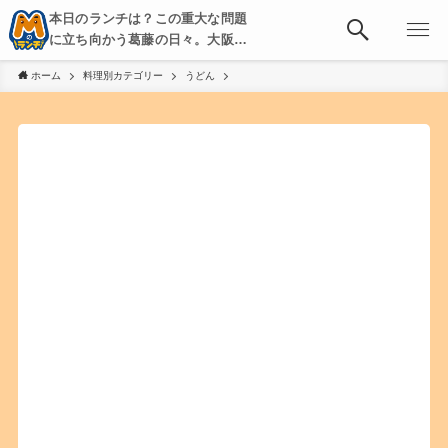
本日のランチは？この重大な問題
に立ち向かう葛藤の日々。大阪・
京都・神戸を中心とした食べ歩
ホーム
料理別カテゴリー
うどん
き、飲み歩きを綴る。