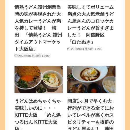
情熱うどん讃州創業当
美味しくてボリューム
時の味が再現された大
満点の大人気老舗うど
人気カレーうどんが満
ん屋さんのコロッケカ
を持して登場！ 梅
レーうどんが旨すぎま
田 「情熱うどん 讃州
した！ 阿倍野区
タイムアウトマーケッ
「白たぬき」
ト大阪店」
2026年04月23日 11:00
2026年04月28日 13:00
うどんはめちゃくちゃ
開店1ヶ月で早くも大
美味しいのに・・・
行列ができる全てにお
KITTE大阪 「めん処
いてレベルが高くホス
つるはん KITTE大阪
ピタリティーも抜群の
店」
うどん屋さん！ 池田