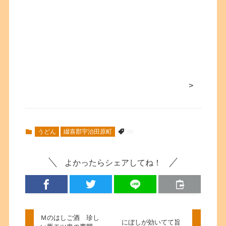
>
うどん
綴喜郡宇治田原町
よかったらシェアしてね！
Ｍのはしご酒 珍し
にぼしが効いてて旨