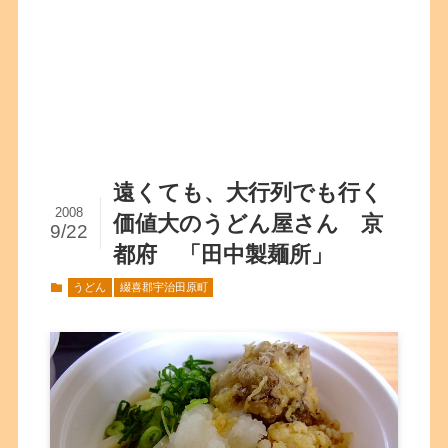
遠くても、大行列でも行く
2008
価値大のうどん屋さん 京
9/22
都府 「田中製麺所」
うどん
綴喜郡宇治田原町