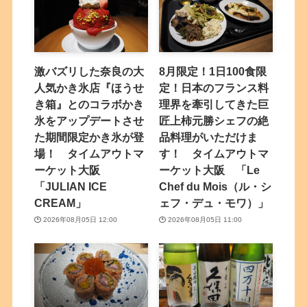
激バズリした奈良の大
8月限定！1日100食限
人気かき氷店『ほうせ
定！日本のフランス料
き箱』とのコラボかき
理界を牽引してきた巨
氷をアップデートさせ
匠上柿元勝シェフの絶
た期間限定かき氷が登
品料理がいただけま
場！ タイムアウトマ
す！ タイムアウトマ
ーケット大阪
ーケット大阪 「Le
「JULIAN ICE
Chef du Mois（ル・シ
CREAM」
ェフ・デュ・モワ）」
2026年08月05日 12:00
2026年08月05日 11:00