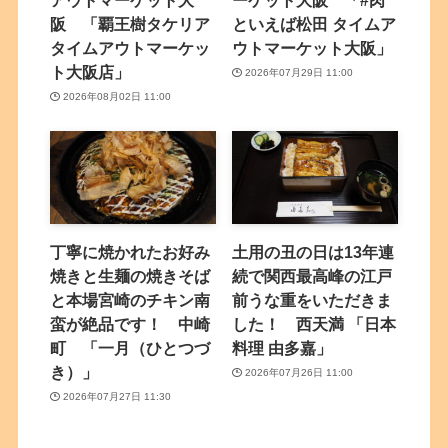
アウトマーケット大
ーケット大阪 「#肉
阪 「覇王樹タケリア
といえば松田 タイムア
タイムアウトマーケッ
ウトマーケット大阪」
ト大阪店」
2026年07月29日 11:00
2026年08月02日 11:00
丁寧に焼かれたお好み
土用の丑の日は13年連
焼きと生麺の焼きそば
続で関西最高峰の江戸
と本場宮崎のチキン南
前うな重をいただきま
蛮が絶品です！ 中崎
した！ 西天満 「日本
町 「一月（ひとつづ
料理 由多嘉」
き）」
2026年07月26日 11:00
2026年07月27日 11:30