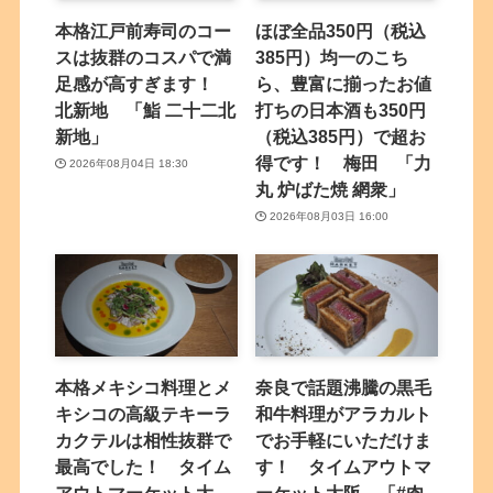
本格江戸前寿司のコー
ほぼ全品350円（税込
スは抜群のコスパで満
385円）均一のこち
足感が高すぎます！
ら、豊富に揃ったお値
北新地 「鮨 二十二北
打ちの日本酒も350円
新地」
（税込385円）で超お
得です！ 梅田 「力
2026年08月04日 18:30
丸 炉ばた焼 網衆」
2026年08月03日 16:00
本格メキシコ料理とメ
奈良で話題沸騰の黒毛
キシコの高級テキーラ
和牛料理がアラカルト
カクテルは相性抜群で
でお手軽にいただけま
最高でした！ タイム
す！ タイムアウトマ