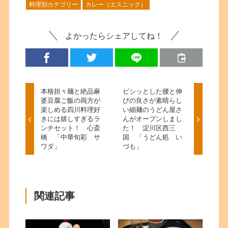
料理別カテゴリー
カレー（エスニック）
よかったらシェアしてね！
本格担々麺と絶品麻
ビシッとした腰と伸
婆豆腐ご飯の両方が
びの良さが素晴らし
楽しめる四川料理好
い細麺のうどん屋さ
きには嬉しすぎるラ
んがオープンしまし
ンチセット！ 心斎
た！ 淀川区西三
橋 「中華旬彩 サ
国 「うどん処 い
ワダ」
づも」
関連記事