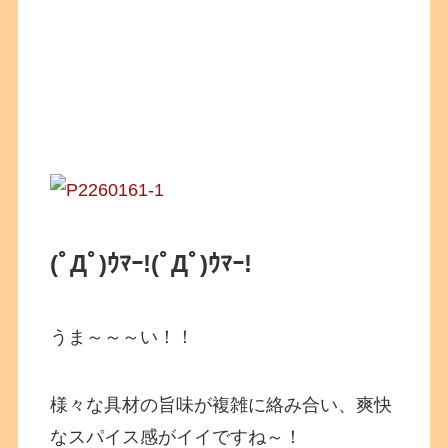
(ﾟДﾟ)ｳﾏｰ!(ﾟДﾟ)ｳﾏｰ!
うま～～～い！！
様々な具材の旨味が複雑に絡み合い、爽快
なスパイス感がイイですね～！