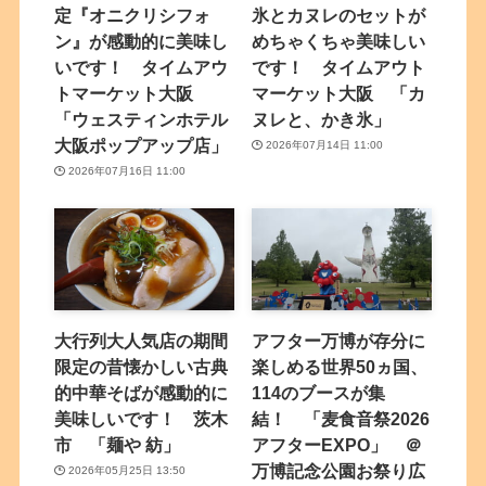
定『オニクリシフォ
氷とカヌレのセットが
ン』が感動的に美味し
めちゃくちゃ美味しい
いです！ タイムアウ
です！ タイムアウト
トマーケット大阪
マーケット大阪 「カ
「ウェスティンホテル
ヌレと、かき氷」
大阪ポップアップ店」
2026年07月14日 11:00
2026年07月16日 11:00
大行列大人気店の期間
アフター万博が存分に
限定の昔懐かしい古典
楽しめる世界50ヵ国、
的中華そばが感動的に
114のブースが集
美味しいです！ 茨木
結！ 「麦食音祭2026
市 「麺や 紡」
アフターEXPO」 ＠
万博記念公園お祭り広
2026年05月25日 13:50