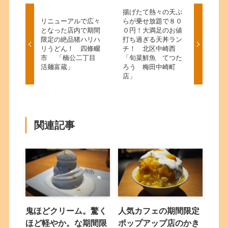
揚げたて熱々の天ぷ
リニューアルで広々
らが乗せ放題で８０
となった店内で期間
０円！大満足のお値
限定の絶品猪ハリハ
打ち過ぎる天丼ラン
リうどん！ 四條畷
チ！ 北区中崎西
市 「楠公二丁目
「旬菜鮮魚 てつた
活麺富蔵」
ろう 梅田中崎町
店」
関連記事
鬼ほどクリーム。驚く
人気カフェの期間限定
ほど軽やか。な期間限
ポップアップ店のかき