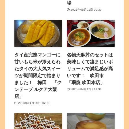
場
2026年05月01日 09:30
タイ産完熟マンゴーに
名物天麻丼のセットは
甘いもち米が添えられ
美味しくて凄まじいボ
たタイの大人気スイー
リュームで満足感が高
ツが期間限定で始まり
いです！ 吹田市
ました！ 梅田 「ク
「珉龍 吹田本店」
ンテープ ルクア大阪
2026年04月17日 11:30
店」
2026年04月18日 16:00