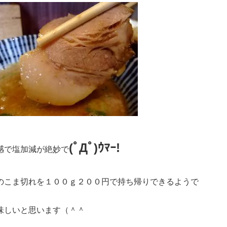
(ﾟДﾟ)ｳﾏｰ!
感で塩加減が絶妙で
のこま切れを１００ｇ２００円で持ち帰りできるようで
味しいと思います（＾＾