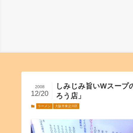
しみじみ旨いWスープ
2008
12/20
ろう店」
ラーメン
大阪市東淀川区