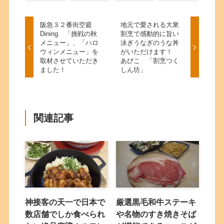
阪急３２番街空庭
地元で愛される大衆
Dining 「挑戦の秋
割烹で感動的に旨い
メニュー」、「ハロ
泳ぎうなぎのうな丼
ウィンメニュー」を
がいただけます！
取材させていただき
あびこ 「割烹つく
ました！
しん坊」
関連記事
神接客の天一で日本で
厳選黒毛和牛ステーキ
数店舗でしか食べられ
や名物のすき焼きそば