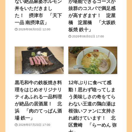
ない絶品麻婆ホルモン
が堪能できるコースが
丼をいただきまし
抜群のコスパで満足感
た！ 摂津市 「天下
が高すぎます！ 淀屋
一品 南摂津店」
橋 淀屋橋 「大坂鉄
板焼 鉄十」
2026年08月03日 12:00
2026年08月01日 17:00
黒毛和牛の鉄板焼き料
12年ぶりに食べて感
理をはじめオリジナリ
動！思わず唸ってしま
ティあふれる一品料理
う美味しさの奇をてら
が絶品の居酒屋！ 北
わない王道の鶏白湯は
浜 「肉のてっぱん酒
根強いファンに支持さ
場 鉄一」
れ続けています！ 北
区豊崎 「らーめん 弥
2026年07月23日 17:00
七」