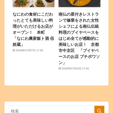
なにわの食材にこだわ
南仏の星付きレストラ
ったとても美味しい料
ンで修業をされた女性
理がいただけるお店が
シェフによる南仏伝統
オープン！ 本町
料理のブイヤベースを
「なにわ農家飯ト酒 佰
はじめ全てが感動的に
姓蔵」
美味しいお店！ 京都
市中京区 「ブイヤベ
2026年07月07日 17:00
ースのお店 プチポワソ
ン」
2026年07月02日 17:00