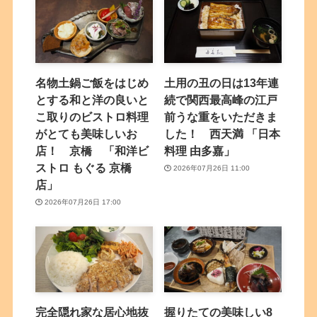
名物土鍋ご飯をはじめ
土用の丑の日は13年連
とする和と洋の良いと
続で関西最高峰の江戸
こ取りのビストロ料理
前うな重をいただきま
がとても美味しいお
した！ 西天満 「日本
店！ 京橋 「和洋ビ
料理 由多嘉」
ストロ もぐる 京橋
2026年07月26日 11:00
店」
2026年07月26日 17:00
完全隠れ家な居心地抜
握りたての美味しい8