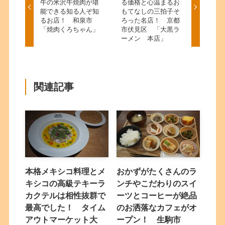
牛の米沢牛焼肉が堪
る価格と心温まるお
能できる知る人ぞ知
もてなしの三拍子そ
るお店！ 和泉市
ろった名店！ 京都
「焼肉くろちゃん」
市伏見区 「大黒ラ
ーメン 本店」
関連記事
本格メキシコ料理とメ
おかずがたくさんのラ
キシコの高級テキーラ
ンチやこだわりのスイ
カクテルは相性抜群で
ーツとコーヒーが絶品
最高でした！ タイム
のお洒落なカフェがオ
アウトマーケット大
ープン！ 生駒市