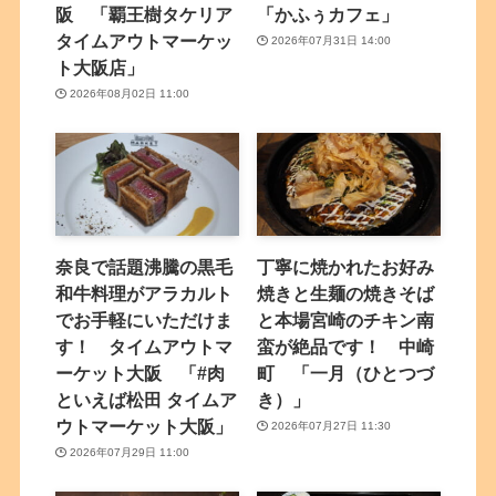
阪 「覇王樹タケリア
「かふぅカフェ」
タイムアウトマーケッ
2026年07月31日 14:00
ト大阪店」
2026年08月02日 11:00
奈良で話題沸騰の黒毛
丁寧に焼かれたお好み
和牛料理がアラカルト
焼きと生麺の焼きそば
でお手軽にいただけま
と本場宮崎のチキン南
す！ タイムアウトマ
蛮が絶品です！ 中崎
ーケット大阪 「#肉
町 「一月（ひとつづ
といえば松田 タイムア
き）」
ウトマーケット大阪」
2026年07月27日 11:30
2026年07月29日 11:00