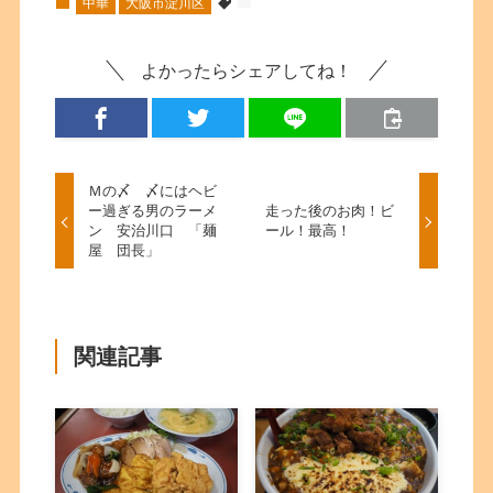
中華
大阪市淀川区
よかったらシェアしてね！
Ｍの〆 〆にはヘビ
ー過ぎる男のラーメ
走った後のお肉！ビ
ン 安治川口 「麺
ール！最高！
屋 団長」
関連記事