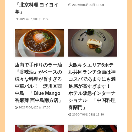
「北京料理 ヨイヨイ
2026年06月30日 19:00
亭」
2026年07月03日 11:20
店内で手作りのラー油
大阪キタエリア6ホテ
『香辣油』がベースの
ル共同ランチ企画は神
様々な料理が旨すぎる
コスパであまりにも満
中華バル！ 淀川区西
足感が高すぎます！
中島 「Blue Mango
ホテル阪急インターナ
香麻辣 西中島南方店」
ショナル 「中国料理
春蘭門」
2026年06月25日 17:00
2026年06月03日 11:30