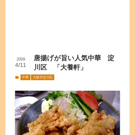
唐揚げが旨い人気中華 淀
2009
4/11
川区 「大養軒」
中華
大阪市淀川区