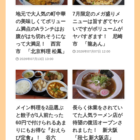
地元で大人気の町中華
7月限定のメガ盛りメ
の美味しくてボリュー
ニューは旨すぎてヤバ
ム満点のAランチはお
いですがボリュームが
腹がはち切れそうにな
ヤバすぎます！ 尼崎
って大満足！ 西宮
市 「龍あん」
市 「北京料理 松鳳」
2026年07月07日 12:00
2026年07月13日 13:00
メイン料理を2品選ぶ
長らく休業をされてい
と餃子が1人前たった
てた人気ラーメン店が
60円で付けられるあま
待望の復活オープンさ
りにもお得な『おえら
れました！ 新大阪
び定食』！ 谷六
「段七 新大阪店」