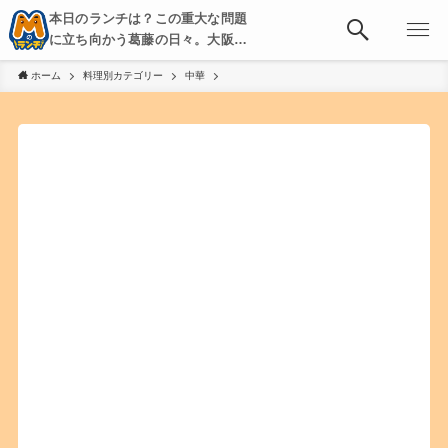
本日のランチは？この重大な問題
に立ち向かう葛藤の日々。大阪・
京都・神戸を中心とした食べ歩
ホーム
料理別カテゴリー
中華
き、飲み歩きを綴る。