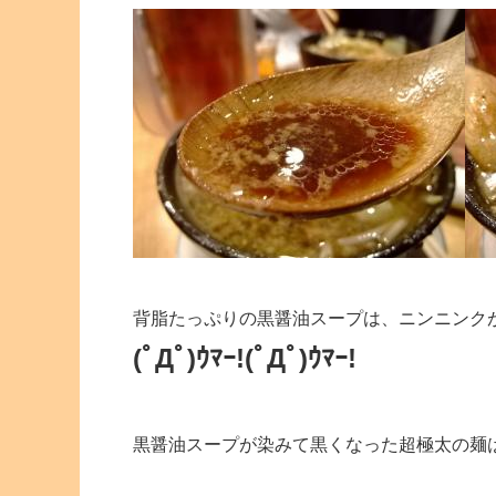
背脂たっぷりの黒醤油スープは、ニンニンク
(ﾟДﾟ)ｳﾏｰ!(ﾟДﾟ)ｳﾏｰ!
黒醤油スープが染みて黒くなった超極太の麺