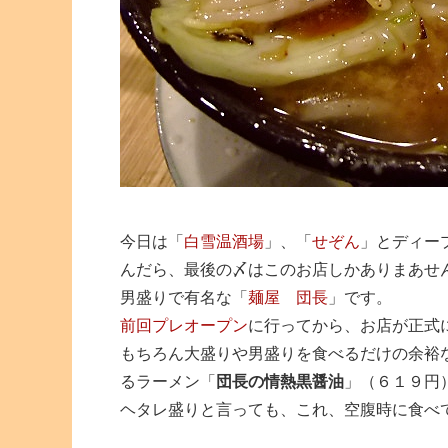
今日は「
白雪温酒場
」、「
せぞん
」とディー
んだら、最後の〆はこのお店しかありまあせ
男盛りで有名な「
麺屋 団長
」です。
前回プレオープン
に行ってから、お店が正式
もちろん大盛りや男盛りを食べるだけの余裕
るラーメン「
団長の情熱黒醤油
」（６１９円
ヘタレ盛りと言っても、これ、空腹時に食べ