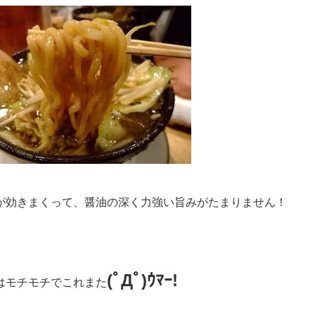
が効きまくって、醤油の深く力強い旨みがたまりません！
(ﾟДﾟ)ｳﾏｰ!
はモチモチでこれまた