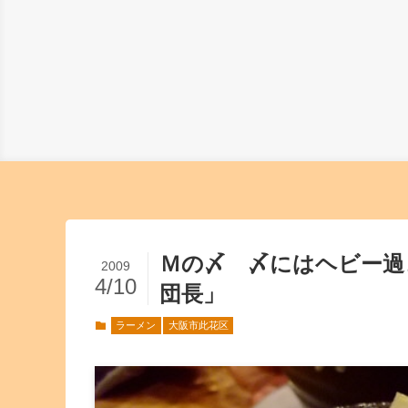
Ｍの〆 〆にはヘビー
2009
4/10
団長」
ラーメン
大阪市此花区