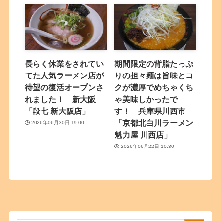
長らく休業をされてい
期間限定の背脂たっぷ
てた人気ラーメン店が
りの担々麺は旨味とコ
待望の復活オープンさ
クが濃厚でめちゃくち
れました！ 新大阪
ゃ美味しかったで
「段七 新大阪店」
す！ 兵庫県川西市
「京都北白川ラーメン
2026年06月30日 19:00
魁力屋 川西店」
2026年06月22日 10:30