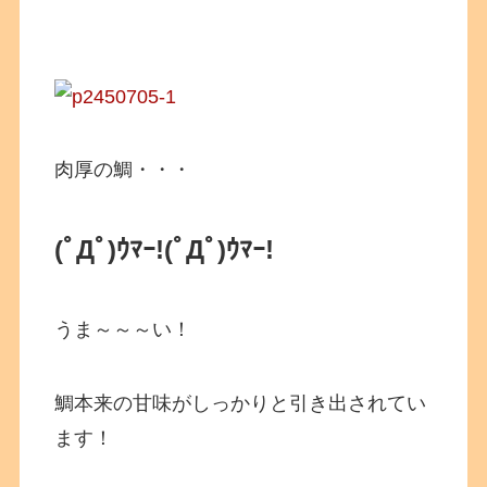
肉厚の鯛・・・
(ﾟДﾟ)ｳﾏｰ!
(ﾟДﾟ)ｳﾏｰ!
うま～～～い！
鯛本来の甘味がしっかりと引き出されてい
ます！