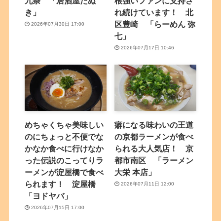
九条 「居酒屋たぬ
根強いファンに支持さ
き」
れ続けています！ 北
区豊崎 「らーめん 弥
2026年07月30日 17:00
七」
2026年07月17日 10:46
めちゃくちゃ美味しい
癖になる味わいの王道
のにちょっと不便でな
の京都ラーメンが食べ
かなか食べに行けなか
られる大人気店！ 京
った伝説のこってりラ
都市南区 「ラーメン
ーメンが淀屋橋で食べ
大栄 本店」
られます！ 淀屋橋
2026年07月11日 12:00
「ヨドヤバ」
2026年07月15日 17:00