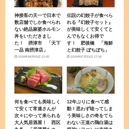
神接客の天一で日本で
伝説の幻餃子が食べら
数店舗でしか食べられ
れる『幻餃子セット』
ない絶品麻婆ホルモン
が美味しくて安くてと
丼をいただきまし
んでもなくお得で
た！ 摂津市 「天下
す！ 肥後橋 「海鮮
一品 南摂津店」
と幻餃子 ぼちぼち」
2026年08月03日 12:00
2026年07月31日 17:30
何を食べても美味しく
12年ぶりに食べて感
て安くて常連さんが
動！思わず唸ってしま
次々にやって来られる
う美味しさの奇をてら
大人気居酒屋！ 西区
わない王道の鶏白湯は