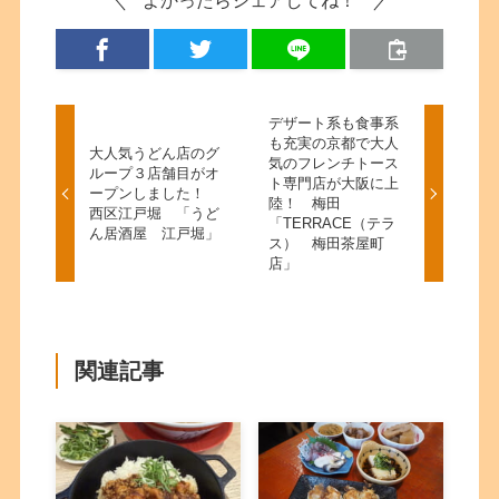
よかったらシェアしてね！
デザート系も食事系
も充実の京都で大人
大人気うどん店のグ
気のフレンチトース
ループ３店舗目がオ
ト専門店が大阪に上
ープンしました！
陸！ 梅田
西区江戸堀 「うど
「TERRACE（テラ
ん居酒屋 江戸堀」
ス） 梅田茶屋町
店」
関連記事