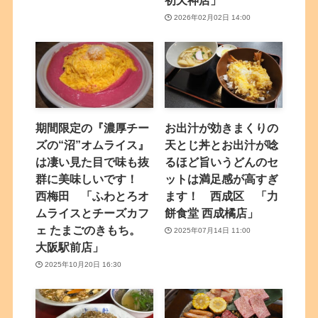
初天神店」
2026年02月02日 14:00
期間限定の『濃厚チー
お出汁が効きまくりの
ズの“沼”オムライス』
天とじ丼とお出汁が唸
は凄い見た目で味も抜
るほど旨いうどんのセ
群に美味しいです！
ットは満足感が高すぎ
西梅田 「ふわとろオ
ます！ 西成区 「力
ムライスとチーズカフ
餅食堂 西成橘店」
ェ たまごのきもち。
2025年07月14日 11:00
大阪駅前店」
2025年10月20日 16:30