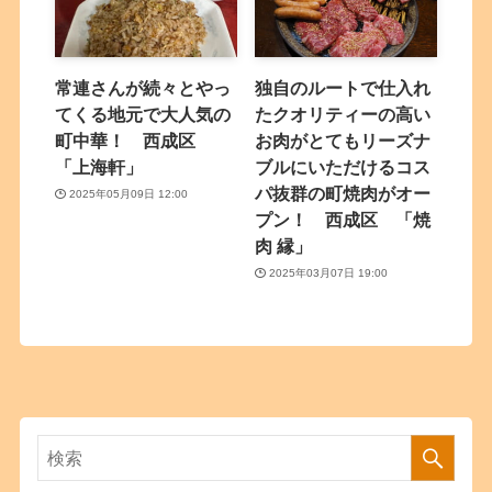
常連さんが続々とやっ
独自のルートで仕入れ
てくる地元で大人気の
たクオリティーの高い
町中華！ 西成区
お肉がとてもリーズナ
「上海軒」
ブルにいただけるコス
パ抜群の町焼肉がオー
2025年05月09日 12:00
プン！ 西成区 「焼
肉 縁」
2025年03月07日 19:00