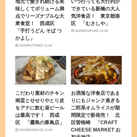
地元で愛され続ける美
いつ行っても大行列が
味しくてボリューム満
できている新橋の大人
点でリーズナブルな大
気洋食店！ 東京都港
衆食堂！ 西成区
区 「むさしや」
「手打うどん そば つ
2026年03月18日 12:20
かよし」
2026年07月09日 11:00
こだわり素材のチキン
お洒落な洋食店であま
南蛮とせせりやとり皮
りにもジャンク過ぎる
をアテに飲む昼ビール
二郎系オムライスが期
は最高です！ 西成
間限定で新発売！ 北
区 「霧島の豚鳥店」
区曽根崎 「CRAFT
CHEESE MARKET お
2026年03月01日 12:30