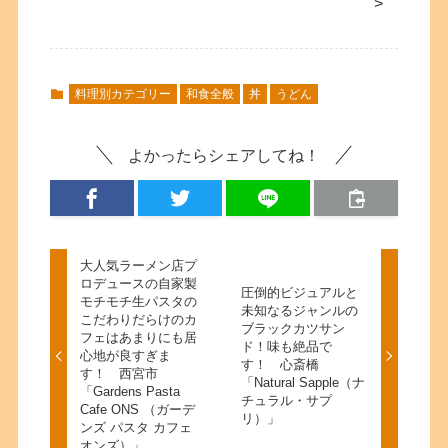
>
料理別カテゴリー
和食全般
丼
うどん
よかったらシェアしてね！
大人気ラーメン店プ
ロデュースの自家製
圧倒的ビジュアルと
モチモチ生パスタの
未知なるジャンルの
こだわりだらけのカ
ブラックカツサン
フェはあまりにも居
ド！味も絶品で
心地が良すぎま
す！ 心斎橋
す！ 西宮市
「Natural Sapple（ナ
「Gardens Pasta
チュラル・サプ
Cafe ONS （ガーデ
リ）」
ンズ パスタ カフェ
オンズ）」