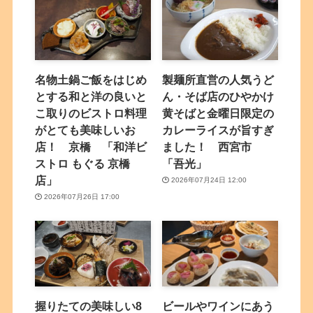
名物土鍋ご飯をはじめ
製麺所直営の人気うど
とする和と洋の良いと
ん・そば店のひやかけ
こ取りのビストロ料理
黄そばと金曜日限定の
がとても美味しいお
カレーライスが旨すぎ
店！ 京橋 「和洋ビ
ました！ 西宮市
ストロ もぐる 京橋
「吾光」
店」
2026年07月24日 12:00
2026年07月26日 17:00
握りたての美味しい8
ビールやワインにあう