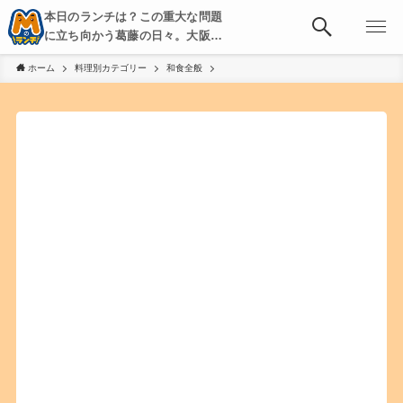
本日のランチは？この重大な問題
に立ち向かう葛藤の日々。大阪・
京都・神戸を中心とした食べ歩
ホーム
料理別カテゴリー
和食全般
き、飲み歩きを綴る。