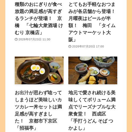
種類のおにぎりが食べ
とてもお手軽なおつま
放題の満足感が高すぎ
みが各店舗から登場！
るランチが登場！ 京
月曜夜はビールが半
橋 「七輪大衆酒場 け
額！ 梅田 「タイム
むり 京橋店」
アウトマーケット大
阪」
2026年07月23日 11:30
2026年07月20日 17:00
お出汁が思わず唸って
地元で愛され続ける美
しまうほど美味しいカ
味しくてボリューム満
ツカレー丼セットは満
点でリーズナブルな大
足感が高すぎまし
衆食堂！ 西成区
た！ 京都市下京区
「手打うどん そば つ
「招福亭」
かよし」