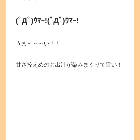
(ﾟДﾟ)ｳﾏｰ!(ﾟДﾟ)ｳﾏｰ!
うま～～～い！！
甘さ控えめのお出汁が染みまくりで旨い！