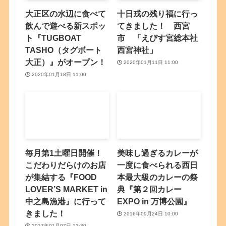
大正区の水辺に食べて
十日戎の残り福に行っ
飲んで遊べる新スポッ
てきました！ 西宮
ト『TUGBOAT
市 「えびす宮総本社
TASHO（タグボート
西宮神社」
大正）』がオープン！
2020年01月11日 11:00
2020年01月18日 11:00
毎月第1土曜日開催！
美味し過ぎるカレーが
こだわりだらけのお店
一度に食べられる西日
が集結する『FOOD
本最大級のカレーの祭
LOVER’S MARKET in
典『第２回カレー
中之島漁港』に行って
EXPO in 万博公園』
きました！
2016年09月24日 10:00
2017年01月07日 13:30