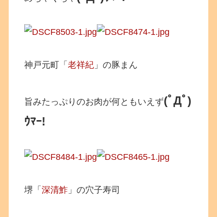
神戸元町「
老祥紀
」の豚まん
(ﾟДﾟ)
旨みたっぷりのお肉が何ともいえず
ｳﾏｰ!
堺「
深清鮓
」の穴子寿司