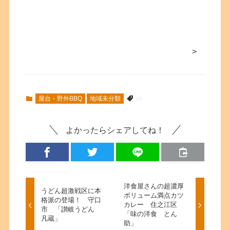
>
屋台・野外BBQ
地域未分類
よかったらシェアしてね！
洋食屋さんの超濃厚
うどん超激戦区に本
ボリューム満点カツ
格派の登場！ 守口
カレー 住之江区
市 「讃岐うどん
「味の洋食 とん
凡蔵」
助」