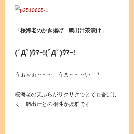
「
桜海老のかき揚げ 鯛出汁茶漬け
」
(ﾟДﾟ)ｳﾏｰ!
(ﾟДﾟ)ｳﾏｰ!
うぉぉぉ～～～、うま～～～い！！
桜海老の天ぷらがサクサクでとても香ばし
く、鯛出汁との相性が抜群です！