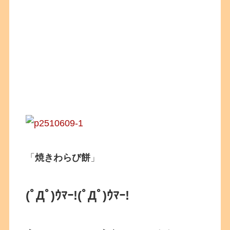
「
焼きわらび餅
」
(ﾟДﾟ)ｳﾏｰ!
(ﾟДﾟ)ｳﾏｰ!