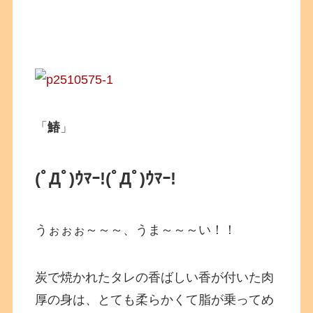
「
鰆
」
(ﾟДﾟ)ｳﾏｰ!
(ﾟДﾟ)ｳﾏｰ!
うぉぉぉ～～～、うま～～～い！！
炭で焼かれたタレの香ばしい香が付いた肉
厚の身は、とても柔らかくて脂が乗ってめ