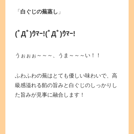
「
白ぐじの蕪蒸し
」
(ﾟДﾟ)ｳﾏｰ!
(ﾟДﾟ)ｳﾏｰ!
うぉぉぉ～～～、うま～～～い！！
ふわふわの蕪はとても優しい味わいで、高
級感溢れる餡の旨みと白ぐじのしっかりし
た旨みが見事に融合します！