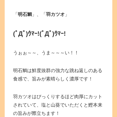
「
明石鯛
」、「
羽カツオ
」
(ﾟДﾟ)ｳﾏｰ!
(ﾟДﾟ)ｳﾏｰ!
うぉぉ～～、うま～～～い！！
明石鯛は鮮度抜群の強力な跳ね返しのある
食感で、旨みが素晴らしく濃厚です！
羽カツオはびっくりするほど肉厚にカット
されていて、塩と山葵でいただくと鰹本来
の旨みが際立ちます！