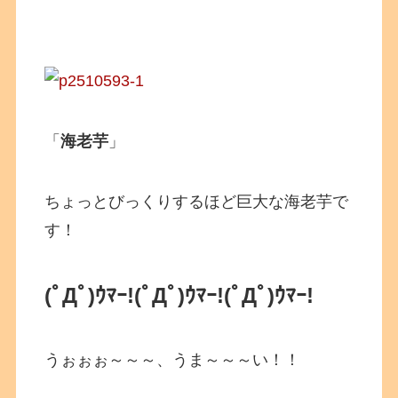
「
海老芋
」
ちょっとびっくりするほど巨大な海老芋で
す！
(ﾟДﾟ)ｳﾏｰ!
(ﾟДﾟ)ｳﾏｰ!
(ﾟДﾟ)ｳﾏｰ!
うぉぉぉ～～～、うま～～～い！！