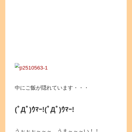
中にご飯が隠れています・・・
(ﾟДﾟ)ｳﾏｰ!
(ﾟДﾟ)ｳﾏｰ!
うぉぉぉ～～～、うま～～～い！！