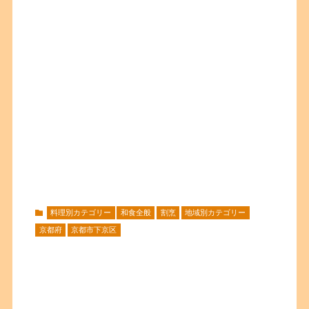
料理別カテゴリー
和食全般
割烹
地域別カテゴリー
京都府
京都市下京区