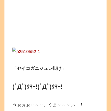
「
セイコガニジュレ掛け
」
(ﾟДﾟ)ｳﾏｰ!
(ﾟДﾟ)ｳﾏｰ!
うぉぉぉ～～～、うま～～～い！！