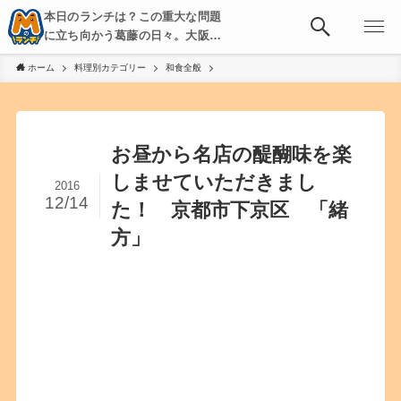
本日のランチは？この重大な問題
に立ち向かう葛藤の日々。大阪・
京都・神戸を中心とした食べ歩
ホーム
料理別カテゴリー
和食全般
き、飲み歩きを綴る。
お昼から名店の醍醐味を楽
しませていただきまし
2016
12/14
た！ 京都市下京区 「緒
方」