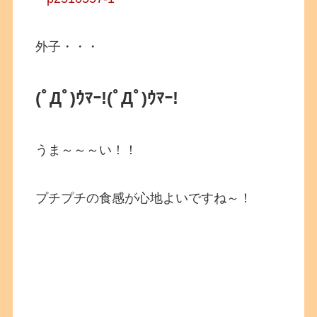
外子・・・
(ﾟДﾟ)ｳﾏｰ!
(ﾟДﾟ)ｳﾏｰ!
うま～～～い！！
プチプチの食感が心地よいですね～！