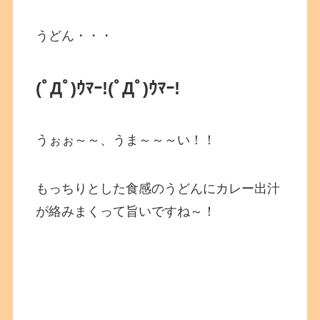
うどん・・・
(ﾟДﾟ)ｳﾏｰ!(ﾟДﾟ)ｳﾏｰ!
うぉぉ～～、うま～～～い！！
もっちりとした食感のうどんにカレー出汁
が絡みまくって旨いですね～！