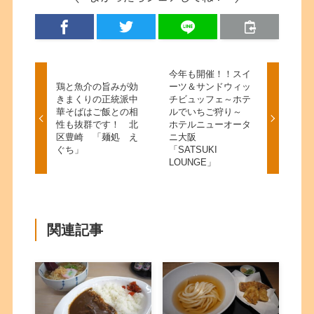
今年も開催！！スイ
鶏と魚介の旨みが効
ーツ＆サンドウィッ
きまくりの正統派中
チビュッフェ～ホテ
華そばはご飯との相
ルでいちご狩り～
性も抜群です！ 北
ホテルニューオータ
区豊崎 「麺処 え
ニ大阪
ぐち」
「SATSUKI
LOUNGE」
関連記事