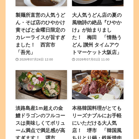
製麺所直営の人気うど
大人気うどん店の夏の
ん・そば店のひやかけ
風物詩の絶品『ひやか
黄そばと金曜日限定の
け』が始まりまし
カレーライスが旨すぎ
た！ 梅田 「情熱う
ました！ 西宮市
どん 讃州 タイムアウ
「吾光」
トマーケット大阪店」
2026年07月24日 12:00
2026年07月01日 11:00
淡路島産1ｍ超えの金
本格韓国料理がとても
鱧ドラゴンのフルコー
リーズナブルにお手軽
スは美味しくてボリュ
にいただける大人気
ーム満点で満足感が高
店！ 堺市 「韓国風
すぎます！ 堺市
ちりとり鍋・鉄板焼肉