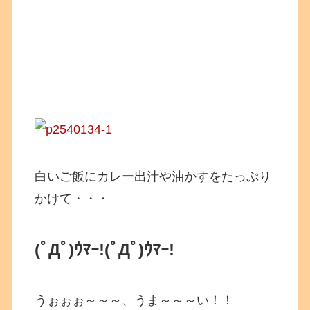
白いご飯にカレー出汁や油かすをたっぷり
かけて・・・
(ﾟДﾟ)ｳﾏｰ!(ﾟДﾟ)ｳﾏｰ!
うぉぉぉ～～～、うま～～～い！！