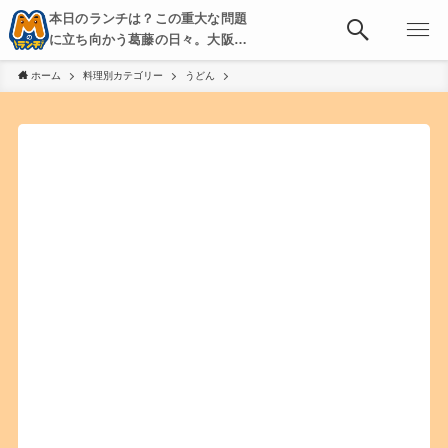
本日のランチは？この重大な問題
に立ち向かう葛藤の日々。大阪・
京都・神戸を中心とした食べ歩
ホーム
料理別カテゴリー
うどん
き、飲み歩きを綴る。