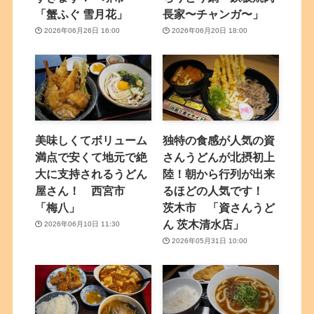
「蟹ふぐ 雪月花」
長家〜チャンガ〜」
2026年06月26日 16:00
2026年06月20日 18:00
美味しくてボリューム
独特の食感が人気の資
満点で安くて地元で絶
さんうどんが北摂初上
大に支持されるうどん
陸！朝から行列が出来
屋さん！ 西宮市
るほどの人気です！
「梅八」
茨木市 「資さんうど
ん 茨木清水店」
2026年06月10日 11:30
2026年05月31日 10:00