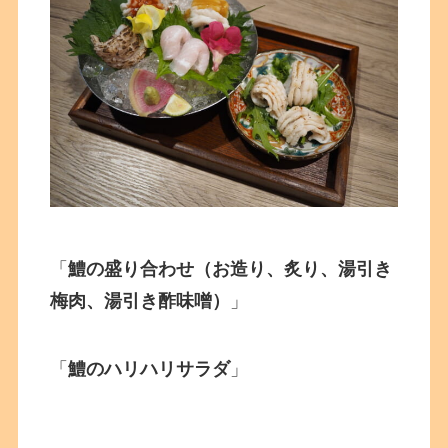
「
鱧の盛り合わせ（お造り、炙り、湯引き
梅肉、湯引き酢味噌）
」
「
鱧のハリハリサラダ
」