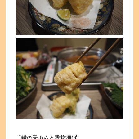
「
鱧の天ぷらと香梅揚げ
」