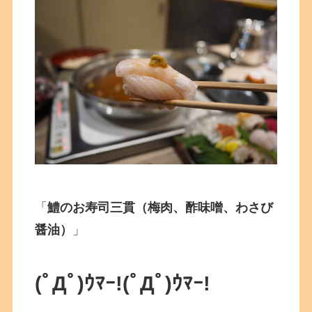
「
鱧のお寿司三貫（梅肉、酢味噌、わさび
醤油）
」
(ﾟДﾟ)ｳﾏｰ!
(ﾟДﾟ)ｳﾏｰ!