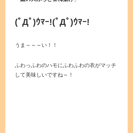
(ﾟДﾟ)ｳﾏｰ!
(ﾟДﾟ)ｳﾏｰ!
うま～～～い！！
ふわっふわのハモにふわふわの衣がマッチ
して美味しいですね～！