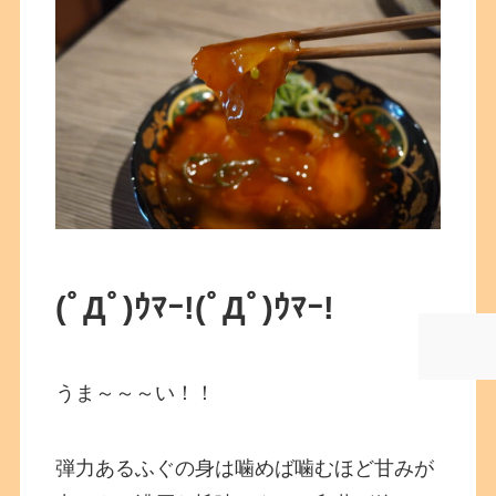
(ﾟДﾟ)ｳﾏｰ!
(ﾟДﾟ)ｳﾏｰ!
うま～～～い！！
弾力あるふぐの身は噛めば噛むほど甘みが