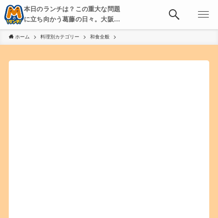
本日のランチは？この重大な問題
に立ち向かう葛藤の日々。大阪・
京都・神戸を中心とした食べ歩
ホーム
料理別カテゴリー
和食全般
き、飲み歩きを綴る。