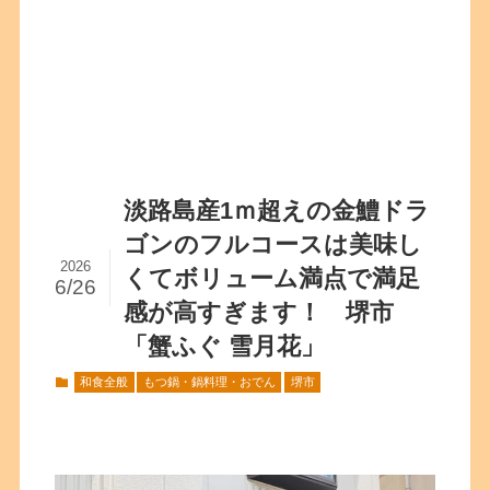
淡路島産1ｍ超えの金鱧ドラ
ゴンのフルコースは美味し
2026
くてボリューム満点で満足
6/26
感が高すぎます！ 堺市
「蟹ふぐ 雪月花」
和食全般
もつ鍋・鍋料理・おでん
堺市