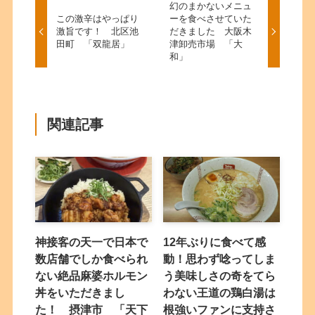
幻のまかないメニュ
この激辛はやっぱり
ーを食べさせていた
激旨です！ 北区池
だきました 大阪木
田町 「双龍居」
津卸売市場 「大
和」
関連記事
神接客の天一で日本で
12年ぶりに食べて感
数店舗でしか食べられ
動！思わず唸ってしま
ない絶品麻婆ホルモン
う美味しさの奇をてら
丼をいただきまし
わない王道の鶏白湯は
た！ 摂津市 「天下
根強いファンに支持さ