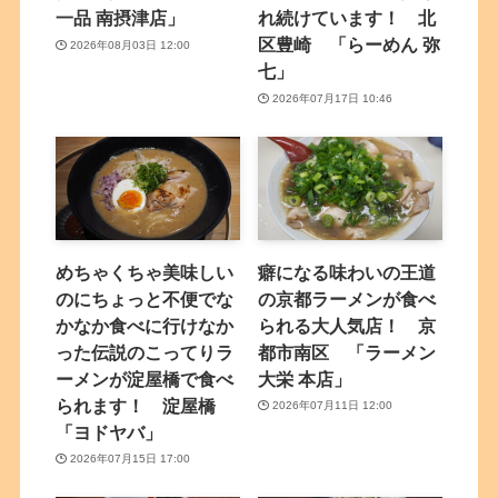
一品 南摂津店」
れ続けています！ 北
区豊崎 「らーめん 弥
2026年08月03日 12:00
七」
2026年07月17日 10:46
めちゃくちゃ美味しい
癖になる味わいの王道
のにちょっと不便でな
の京都ラーメンが食べ
かなか食べに行けなか
られる大人気店！ 京
った伝説のこってりラ
都市南区 「ラーメン
ーメンが淀屋橋で食べ
大栄 本店」
られます！ 淀屋橋
2026年07月11日 12:00
「ヨドヤバ」
2026年07月15日 17:00