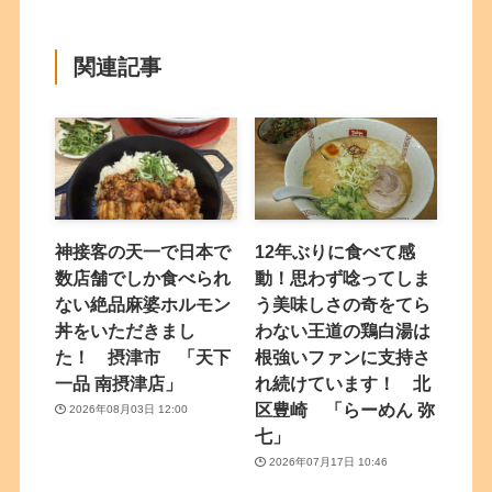
関連記事
神接客の天一で日本で
12年ぶりに食べて感
数店舗でしか食べられ
動！思わず唸ってしま
ない絶品麻婆ホルモン
う美味しさの奇をてら
丼をいただきまし
わない王道の鶏白湯は
た！ 摂津市 「天下
根強いファンに支持さ
一品 南摂津店」
れ続けています！ 北
区豊崎 「らーめん 弥
2026年08月03日 12:00
七」
2026年07月17日 10:46