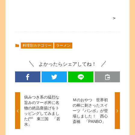
>
料理別カテゴリー
ラーメン
よかったらシェアしてね！
病みつき系の猛烈な
Ｍのおやつ 世界初
旨みのマーボ丼に名
の棒に刺さったスイ
物の絶品唐揚げをト
ーツ『パンボ』が登
ッピングしてみまし
場しました！ 西心
た(^^ 東三国 「若
斎橋 「PANBO」
水」