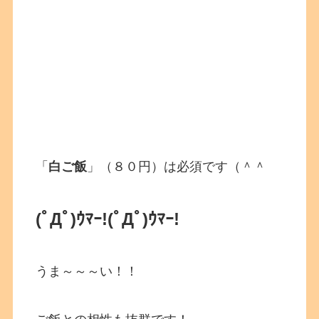
「
白ご飯
」（８０円）は必須です（＾＾
(ﾟДﾟ)ｳﾏｰ!
(ﾟДﾟ)ｳﾏｰ!
うま～～～い！！