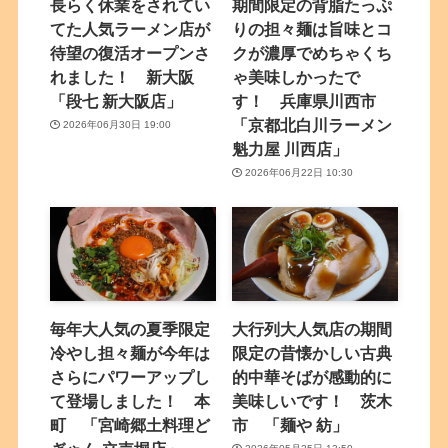
長らく休業をされてい
期間限定の背脂たっぷ
てた人気ラーメン店が
りの担々麺は旨味とコ
待望の復活オープンさ
クが濃厚でめちゃくち
れました！ 新大阪
ゃ美味しかったで
「段七 新大阪店」
す！ 兵庫県川西市
「京都北白川ラーメン
2026年06月30日 19:00
魁力屋 川西店」
2026年06月22日 10:30
毎年大人気の夏季限定
大行列大人気店の期間
冷やし担々麺が今年は
限定の昔懐かしい古典
さらにパワーアップし
的中華そばが感動的に
て登場しました！ 本
美味しいです！ 茨木
町 「宮崎郷土料理ど
市 「麺や 紡」