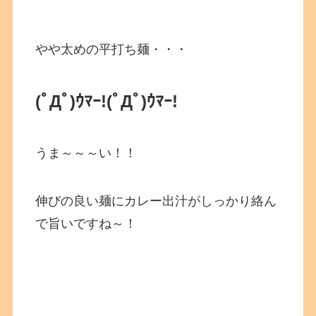
やや太めの平打ち麺・・・
(ﾟДﾟ)ｳﾏｰ!
(ﾟДﾟ)ｳﾏｰ!
うま～～～い！！
伸びの良い麺にカレー出汁がしっかり絡ん
で旨いですね～！