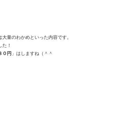
は大量のわかめといった内容です。
した！
８０円
」はしますね（＾＾