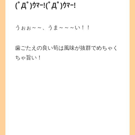
(ﾟДﾟ)ｳﾏｰ!
(ﾟДﾟ)ｳﾏｰ!
うぉぉ～～、うま～～～い！！
歯ごたえの良い筍は風味が抜群でめちゃく
ちゃ旨い！