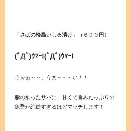
「
さばの輪島いしる漬け
」（６９０円）
(ﾟДﾟ)ｳﾏｰ!
(ﾟДﾟ)ｳﾏｰ!
うぉぉ～～、うま～～～い！！
脂の乗ったサバに、甘くて旨みたっぷりの
魚醤が絶妙すぎるほどマッチします！