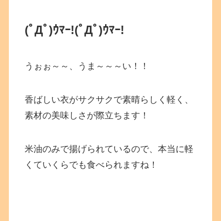
(ﾟДﾟ)ｳﾏｰ!
(ﾟДﾟ)ｳﾏｰ!
うぉぉ～～、うま～～～い！！
香ばしい衣がサクサクで素晴らしく軽く、
素材の美味しさが際立ちます！
米油のみで揚げられているので、本当に軽
くていくらでも食べられますね！