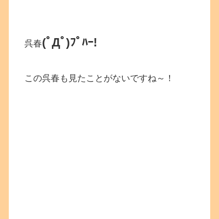
(ﾟДﾟ)ﾌﾟﾊｰ!
呉春
この呉春も見たことがないですね～！