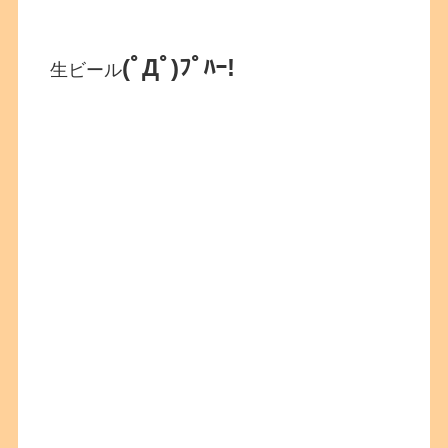
(ﾟДﾟ)ﾌﾟﾊｰ!
生ビール