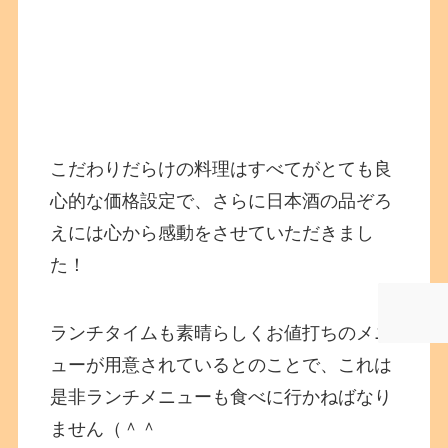
こだわりだらけの料理はすべてがとても良
心的な価格設定で、さらに日本酒の品ぞろ
えには心から感動をさせていただきまし
た！
ランチタイムも素晴らしくお値打ちのメニ
ューが用意されているとのことで、これは
是非ランチメニューも食べに行かねばなり
ません（＾＾