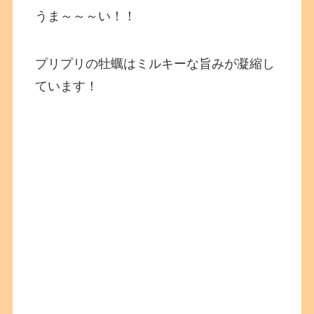
うま～～～い！！
プリプリの牡蠣はミルキーな旨みが凝縮し
ています！