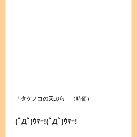
「
タケノコの天ぷら
」（時価）
(ﾟДﾟ)ｳﾏｰ!
(ﾟДﾟ)ｳﾏｰ!