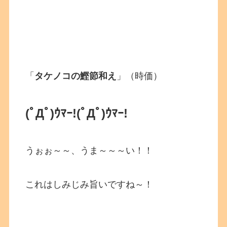
「
タケノコの鰹節和え
」（時価）
(ﾟДﾟ)ｳﾏｰ!
(ﾟДﾟ)ｳﾏｰ!
うぉぉ～～、うま～～～い！！
これはしみじみ旨いですね～！