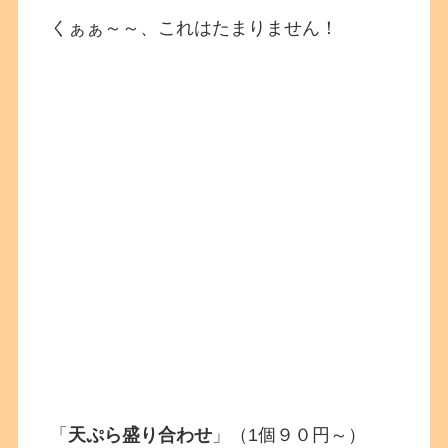
くぁぁ～～、これはたまりません！
「
天ぷら盛り合わせ
」（1個９０円～）