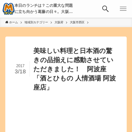
本日のランチは？この重大な問題
に立ち向かう葛藤の日々。大阪・
京都・神戸を中心とした食べ歩
ホーム
地域別カテゴリー
大阪府
大阪市西区
き、飲み歩きを綴る。
美味しい料理と日本酒の驚
きの品揃えに感動させてい
2017
ただきました！ 阿波座
3/18
「酒とひもの 人情酒場 阿波
座店」