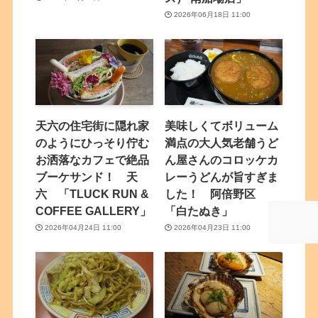
2026年06月18日 11:00
天六の住宅街に隠れ家
美味しくてボリューム
のようにひっそり佇む
満点の大人気老舗うど
お洒落なカフェで絶品
ん屋さんのコロッケカ
ブーケサンド！ 天
レーうどんが旨すぎま
六 「TLUCK RUN &
した！ 阿倍野区
COFFEE GALLERY」
「白たぬき」
2026年04月24日 11:00
2026年04月23日 11:00