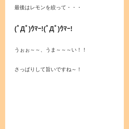
最後はレモンを絞って・・・
(ﾟДﾟ)ｳﾏｰ!
(ﾟДﾟ)ｳﾏｰ!
うぉぉ～～、うま～～～い！！
さっぱりして旨いですね～！