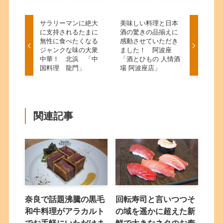
サラリーマンに絶大
美味しい料理と日本
に支持されるたまに
酒の驚きの品揃えに
無性に食べたくなる
感動させていただき
ジャンクな味の大衆
ました！ 阿波座
中華！ 北浜 「中
「酒とひもの 人情酒
国料理 龍門」
場 阿波座店」
関連記事
奈良で話題沸騰の黒毛
回転寿司と言いつつそ
和牛料理がアラカルト
の域を遥かに超えた新