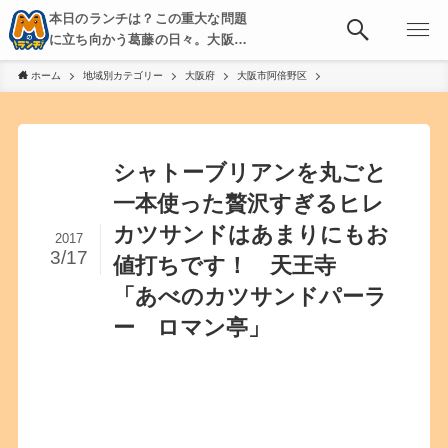
本日のランチは？この重大な問題
に立ち向かう葛藤の日々。大阪・
京都・神戸を中心とした食べ歩
ホーム
地域別カテゴリー
大阪府
大阪市阿倍野区
き、飲み歩きを綴る。
シャトーブリアンを丸ごと
一本使った贅沢すぎるヒレ
カツサンドはあまりにもお
2017
3/17
値打ちです！ 天王寺
「あべのカツサンドパーラ
ー ロマン亭」