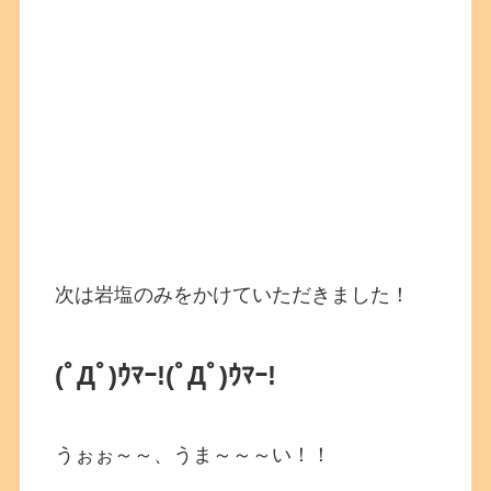
次は岩塩のみをかけていただきました！
(ﾟДﾟ)ｳﾏｰ!
(ﾟДﾟ)ｳﾏｰ!
うぉぉ～～、うま～～～い！！