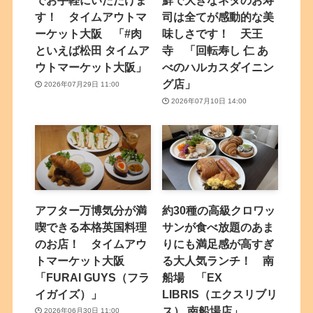
でお手軽にいただけま
鮮で大きなネタのお寿
す！ タイムアウトマ
司は全てが感動的な美
ーケット大阪 「#肉
味しさです！ 天王
といえば松田 タイムア
寺 「回転寿し 仁 あ
ウトマーケット大阪」
べのハルカスダイニン
グ店」
2026年07月29日 11:00
2026年07月10日 14:00
アフター万博気分が満
約30種の高級クロワッ
喫できる本格英国料理
サンが食べ放題のあま
のお店！ タイムアウ
りにも満足感が高すぎ
トマーケット大阪
る大人気ランチ！ 南
「FURAI GUYS（フラ
船場 「EX
イガイズ）」
LIBRIS（エクスリブリ
ス） 南船場店」
2026年06月30日 11:00