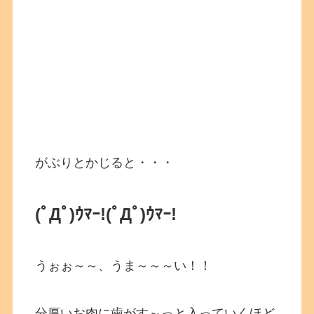
がぶりとかじると・・・
(ﾟДﾟ)ｳﾏｰ!
(ﾟДﾟ)ｳﾏｰ!
うぉぉ～～、うま～～～い！！
分厚いお肉に歯がす～っと入っていくほど