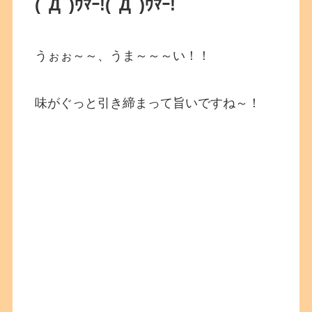
(ﾟДﾟ)ｳﾏｰ!
(ﾟДﾟ)ｳﾏｰ!
うぉぉ～～、うま～～～い！！
味がぐっと引き締まって旨いですね～！