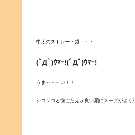
中太のストレート麺・・・
(ﾟДﾟ)ｳﾏｰ!
(ﾟДﾟ)ｳﾏｰ!
うま～～～い！！
シコシコと歯ごたえが良い麺にスープがよく