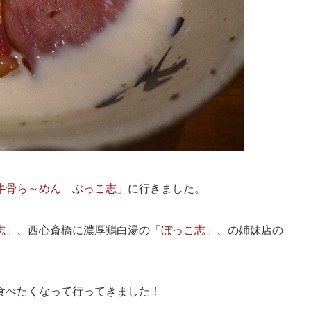
牛骨ら～めん ぶっこ志
」に行きました。
志
」、西心斎橋に濃厚鶏白湯の「
ぼっこ志
」、の姉妹店の
食べたくなって行ってきました！