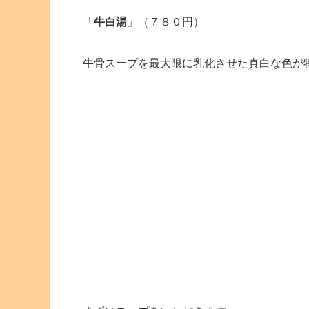
「
牛白湯
」（７８０円）
牛骨スープを最大限に乳化させた真白な色が