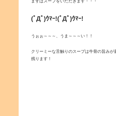
まずはスープをいただきます・・・
(ﾟДﾟ)ｳﾏｰ!
(ﾟДﾟ)ｳﾏｰ!
うぉぉ～～～、うま～～～い！！
クリーミーな舌触りのスープは牛骨の旨みが
残ります！