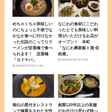
めちゃくちゃ美味しい
なにわの食材にこだわ
のにちょっと不便でな
ったとても美味しい料
かなか食べに行けなか
理がいただけるお店が
った伝説のこってりラ
オープン！ 本町
ーメンが淀屋橋で食べ
「なにわ農家飯ト酒 佰
られます！ 淀屋橋
姓蔵」
「ヨドヤバ」
2026年07月07日 17:00
2026年07月15日 17:00
南仏の星付きレストラ
創業120年以上の老舗
ンで修業をされた女性
のお出汁は思わず唸っ