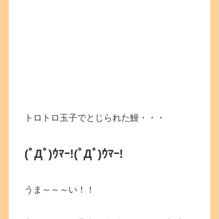
トロトロ玉子でとじられた鰻・・・
(ﾟДﾟ)ｳﾏｰ!
(ﾟДﾟ)ｳﾏｰ!
うま～～～い！！