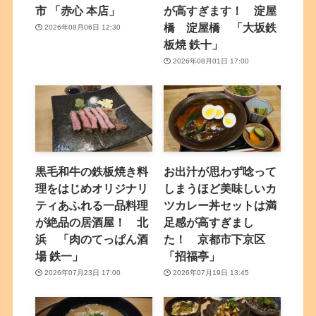
市 「赤心 本店」
が高すぎます！ 淀屋
橋 淀屋橋 「大坂鉄
2026年08月06日 12:30
板焼 鉄十」
2026年08月01日 17:00
黒毛和牛の鉄板焼き料
お出汁が思わず唸って
理をはじめオリジナリ
しまうほど美味しいカ
ティあふれる一品料理
ツカレー丼セットは満
が絶品の居酒屋！ 北
足感が高すぎまし
浜 「肉のてっぱん酒
た！ 京都市下京区
場 鉄一」
「招福亭」
2026年07月23日 17:00
2026年07月19日 13:45