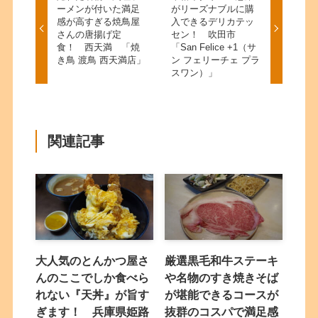
ーメンが付いた満足
がリーズナブルに購
感が高すぎる焼鳥屋
入できるデリカテッ
さんの唐揚げ定
セン！ 吹田市
食！ 西天満 「焼
「San Felice +1（サ
き鳥 渡鳥 西天満店」
ン フェリーチェ プラ
スワン）」
関連記事
大人気のとんかつ屋さ
厳選黒毛和牛ステーキ
んのここでしか食べら
や名物のすき焼きそば
れない『天丼』が旨す
が堪能できるコースが
ぎます！ 兵庫県姫路
抜群のコスパで満足感