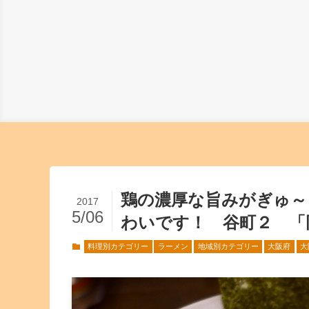
鶏の濃厚な旨みがぎゅ～
2017
5/06
わいです！ 谷町２ 「
料理別カテゴリー
ラーメン
地域別カテゴリー
大阪府
大