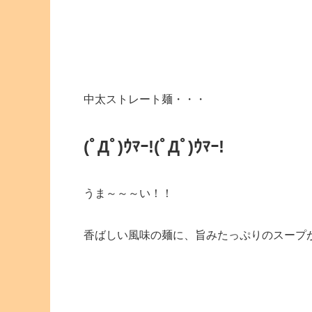
中太ストレート麺・・・
(ﾟДﾟ)ｳﾏｰ!(ﾟДﾟ)ｳﾏｰ!
うま～～～い！！
香ばしい風味の麺に、旨みたっぷりのスープ