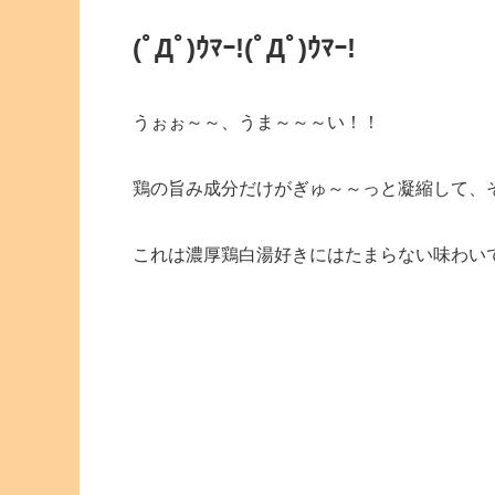
(ﾟДﾟ)ｳﾏｰ!(ﾟДﾟ)ｳﾏｰ!
うぉぉ～～、うま～～～い！！
鶏の旨み成分だけがぎゅ～～っと凝縮して、
これは濃厚鶏白湯好きにはたまらない味わい