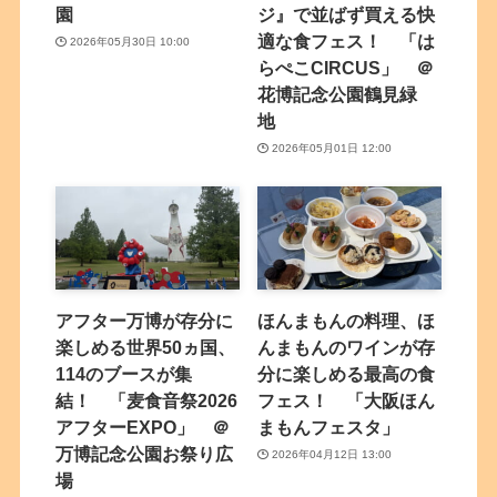
園
ジ』で並ばず買える快
適な食フェス！ 「は
2026年05月30日 10:00
らぺこCIRCUS」 ＠
花博記念公園鶴見緑
地
2026年05月01日 12:00
アフター万博が存分に
ほんまもんの料理、ほ
楽しめる世界50ヵ国、
んまもんのワインが存
114のブースが集
分に楽しめる最高の食
結！ 「麦食音祭2026
フェス！ 「大阪ほん
アフターEXPO」 ＠
まもんフェスタ」
万博記念公園お祭り広
2026年04月12日 13:00
場