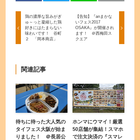
鶏の濃厚な旨みがぎ
【告知】『anまかな
ゅ～っと凝縮した鶏
いフェス2017
好きにはたまらない
OSAKA』が開催され
味わいです！ 谷町
ます！ ＠西梅田ス
２ 「岡本商店」
クエア
関連記事
待ちに待った大人気の
ホンマにウマイ！厳選
タイフェス大阪が始ま
50店舗が集結！スマホ
りました！ ＠長居公
で注文決済の『スマレ