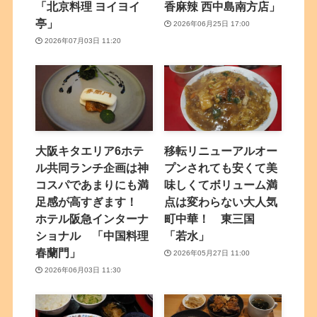
「北京料理 ヨイヨイ
香麻辣 西中島南方店」
亭」
2026年06月25日 17:00
2026年07月03日 11:20
大阪キタエリア6ホテ
移転リニューアルオー
ル共同ランチ企画は神
プンされても安くて美
コスパであまりにも満
味しくてボリューム満
足感が高すぎます！
点は変わらない大人気
ホテル阪急インターナ
町中華！ 東三国
ショナル 「中国料理
「若水」
春蘭門」
2026年05月27日 11:00
2026年06月03日 11:30