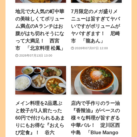
地元で大人気の町中華
7月限定のメガ盛りメ
の美味しくてボリュー
ニューは旨すぎてヤバ
ム満点のAランチはお
いですがボリュームが
腹がはち切れそうにな
ヤバすぎます！ 尼崎
って大満足！ 西宮
市 「龍あん」
市 「北京料理 松鳳」
2026年07月07日 12:00
2026年07月13日 13:00
メイン料理を2品選ぶ
店内で手作りのラー油
と餃子が1人前たった
『香辣油』がベースの
60円で付けられるあま
様々な料理が旨すぎる
りにもお得な『おえら
中華バル！ 淀川区西
び定食』！ 谷六
中島 「Blue Mango