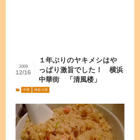
１年ぶりのヤキメシはや
2009
っぱり激旨でした！ 横浜
12/16
中華街 「清風楼」
中華
神奈川県