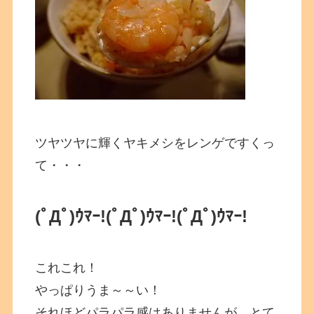
ツヤツヤに輝くヤキメシをレンゲですくっ
て・・・
(ﾟДﾟ)ｳﾏｰ!(ﾟДﾟ)ｳﾏｰ!(ﾟДﾟ)ｳﾏｰ!
これこれ！
やっぱりうま～～い！
それほどパラパラ感はありませんが、とて