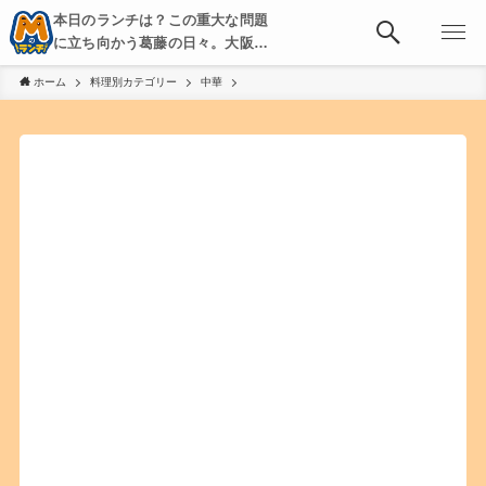
本日のランチは？この重大な問題
に立ち向かう葛藤の日々。大阪・
京都・神戸を中心とした食べ歩
ホーム
料理別カテゴリー
中華
き、飲み歩きを綴る。